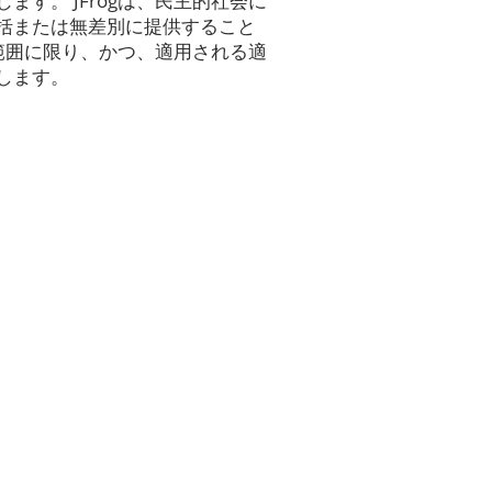
す。 JFrogは、民主的社会に
括または無差別に提供すること
る範囲に限り、かつ、適用される適
します。