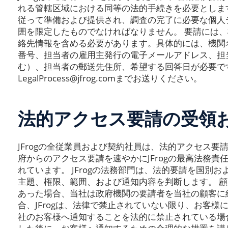
れる管轄区域における同等の法的手続きを必要としま
従って準備および提供され、調査の完了に必要な個人
囲を限定したものでなければなりません。 要請には
絡先情報を含める必要があります。具体的には、機関
番号、担当者の雇用主発行の電子メールアドレス、担
む）、担当者の郵送先住所、希望する回答日が必要で
LegalProcess@jfrog.comまでお送りください。
法的アクセス要請の受領
JFrogの全従業員および契約社員は、法的アクセス
府からのアクセス要請を速やかにJFrogの最高法務
れています。 JFrogの法務部門は、法的要請を国別
主題、権限、範囲、および通知内容を判断します。 
あった場合、当社は政府機関の要請者を当社の顧客に
合、JFrogは、法律で禁止されていない限り、お客様に通
社のお客様へ通知することを法的に禁止されている場合