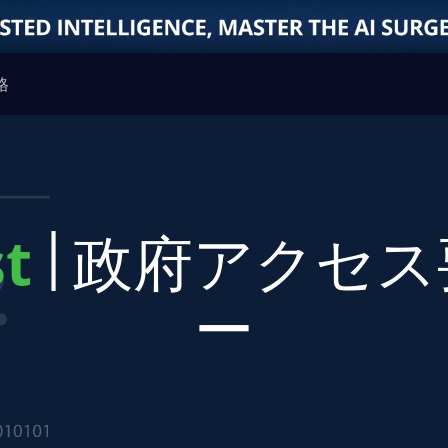
格
st
政府アクセス
ー