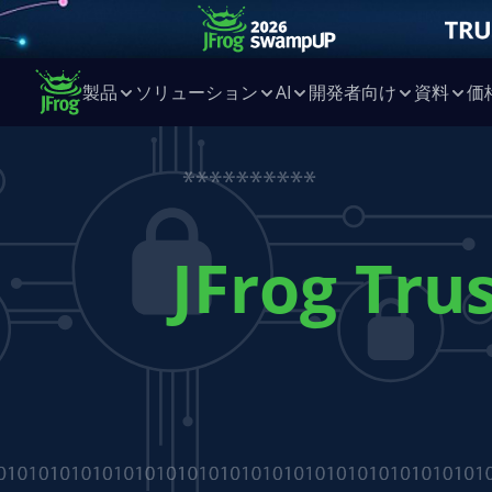
製品
ソリューション
AI
開発者向け
資料
価
JFrog Tru