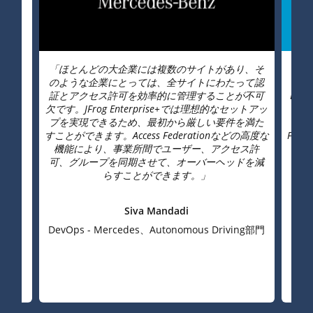
「ほとんどの大企業には複数のサイトがあり、そ
「J
のような企業にとっては、全サイトにわたって認
せ
証とアクセス許可を効率的に管理することが不可
Dis
欠です。JFrog Enterprise+では理想的なセットアッ
り、
プを実現できるため、最初から厳しい要件を満た
る
すことができます。Access Federationなどの高度な
Fed
機能により、事業所間でユーザー、アクセス許
ル
可、グループを同期させて、オーバーヘッドを減
らすことができます。」
Siva Mandadi
DevOps - Mercedes、Autonomous Driving部門
De