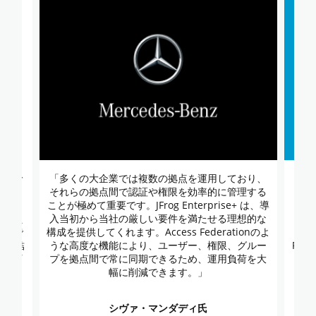
うので
「多くの大企業では複数の拠点を運用しており、
「JF
見極め
それらの拠点間で認証や権限を効率的に管理する
せ
必要も
ことが極めて重要です。JFrog Enterprise+ は、導
Dis
て使え
入当初から当社の厳しい要件を満たせる理想的な
のよ
そこで
構成を提供してくれます。Access Federationのよ
た。 結
うな高度な機能により、ユーザー、権限、グルー
Fe
トップ
プを拠点間で常に同期できるため、運用負荷を大
証情
に必要
幅に削減できます。」
シヴァ・マンダディ氏