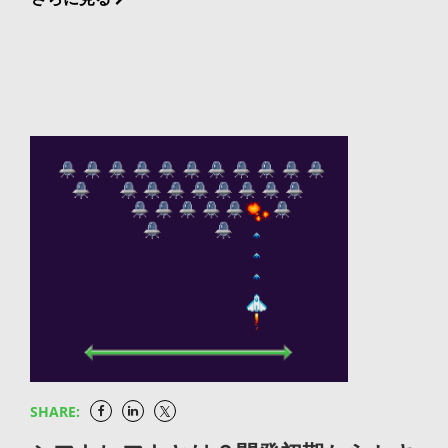
イプラインの中で、継続的デリバリーが担う工程は具
要があります。 ローカル型とクラウド型 動作環境に
作法そのものを指しますが、広義には要件定義や設計
体的にどのような処理で構成されているのかを整理し
よる分類では、ローカル環境にインストールして使う
を含む開発プロセス全体を通じた脆弱性排除の取り組
ます。 ビルドとユニットテストの自動実行 パイプラ
ローカル型と、ブラウザ上で動作するクラウド型があ
みを意味します。OWASPやCERT/CC、IPAといった機
インの起点として、ソースコードの変更がリポジトリ
ります。ローカル型はオフラインでも使用でき動作が
関がそれぞれガイドラインを公開しており、これらを
にコミットされるとビルドが自動で実行され、続いて
高速ですが、環境構築や保守が個々のPCに依存しま
参照しながら自社の開発規約に落とし込むことが実践
ユニットテストが走ります。ビルドの成果物（アーテ
す。クラウド型はチーム間の環境統一が容易で場所を
の出発点となります。シフトレフトやセキュリティ・
ィファクト）はこの時点で生成され、以降の工程で一
選ばず使えますが、ネットワーク接続が前提となりま
バイ・デザインといった概念とも密接に関連してお
貫して同じ成果物が使い回されます。一度作った成果
す。 IDE（統合開発環境）だけでは補えない開発基
り、セキュアコーディングは現代の開発組織にとって
物を環境ごとに使い回す「ビルド一回・複数環境への
盤の要素 IDEはコーディングからビルド、デバッグま
基礎体力ともいえる取り組みです。 セキュアコーディ
昇格」が、パイプライン設計の基本となります。 ステ
でを効率化しますが、企業のソフトウェア開発基盤と
ングで対処すべき代表的な脅威 入力値の不備を突くイ
ージング環境での結合テストと品質検証 ビルドとユニ
してはIDEだけでは完結しない領域があります。 ビル
ンジェクション攻撃 SQLインジェクションやOSコマ
ットテストを通過した成果物は、本番環境に近いステ
ド成果物や依存パッケージの一元的な管理 IDEで生成
ンドインジェクションは、ユーザーからの入力値を適
ージング環境に自動でデプロイされ、結合テストやUI
されたビルド成果物やプロジェクトが利用する依存パ
切に検証・無害化しないことで発生する典型的な脅威
テスト、パフォーマンステストなどが実行されます。
ッケージは、IDE外のリポジトリで一元管理する必要
SHARE:
です。フォーム入力やAPIパラメータなど、外部から
この工程で問題が検出されればパイプラインは停止
があります。チームで開発する場合、成果物のバージ