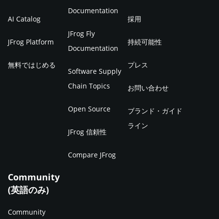
盤を提供します。成果物とSBOMが常にセットで扱わ
検証プロセスを組み込んでおきたいところです。 生成
含めて、属人化を排除していく姿勢が求められます。
発想です。 三者を効果的に組み合わせるための実践ポ
Documentation
Platformは、SCAの検知から対応までを一貫して運用
れるため、整合性も担保されます。 JFrog Xray：
AIへの入力を通じた機密情報の意図しない流出 開発者
AI Catalog
採用
フィードバックと改善の繰り返しによる継続的な改善
イント アジャイルのスプリントとCI/CDパイプライン
できる統合基盤として、有力な選択肢となります。オ
Artifactoryに登録された成果物のSBOMを脆弱性デー
が生成AIサービスにソースコードや設計情報を入力し
JFrog Fly
体制の構築 リリース後の運用データやユーザーの反応
を連動させる スプリントの完了時に成果物がCI/CDパ
JFrog Platform
持続可能性
ープンソースの利用が不可避な現代の開発において、
タベースと自動的に照合し、該当する脆弱性やライセ
た結果、機密情報が外部サーバーへ保存されてしまっ
Documentation
を開発側にフィードバックし、改善を繰り返すループ
イプラインに自動で投入され、テストからデプロイま
SCAを開発基盤に組み込む取り組みの参考にしていた
ンスリスクを継続的に検知します。新たなCVEが公開
た事例も報告されています。AI開発の工程でもコード
の構築こそ、DevOpsの核となる取り組みです。改善
無料ではじめる
プレス
でが一気通貫で進む流れを構築することが重要です。
Software Supply
だければ幸いです。
された際にも、影響範囲を即座に可視化できます。
生成やレビューに生成AIを活用する場面が増えている
の方向性を客観的に把握するには、DORAメトリクス
この連動がうまく機能していないと、アジャイルで素
Chain Topics
お問い合わせ
JFrog Curation：開発環境にオープンソースパッケー
ため、入力データの範囲を制限するルールやアクセス
（デプロイ頻度・変更のリードタイム・変更失敗率・
早く開発できてもリリース工程がボトルネックとな
ジが取り込まれる前に不審なパッケージをブロック
制御の仕組みも不可欠です。社内に閉じた生成AIの利
サービス復旧時間）のような指標を活用するとよいで
Open Source
ブランド・ガイド
り、結局スピードを活かしきれません。スプリント単
し、SBOMに問題のあるコンポーネントが混入するこ
用環境を整備したり、入力前にマスキングを行うフロ
しょう。数値で現状を可視化すれば、組織のDevOps
ライン
位で「動くソフトウェアが本番環境に届く」状態を作
JFrog 信頼性
と自体を未然に防ぎます。 これらがJFrog Platform上
ーを定めたりするなど、技術と運用の両面から対策を
成熟度や改善余地も把握しやすくなります。一度きり
れているかが、DevOps実現の試金石になります。 成
で統合されることで、SBOMの生成から脆弱性管理ま
講じる必要があります。 脆弱性の発覚時に影響範囲を
のプロジェクトではなく、継続的に回し続けることが
Compare JFrog
果物の一元管理でパイプライン全体の信頼性を高める
でのプロセスを一貫して運用できる環境が整います。
特定できない問題 依存パッケージに重大な脆弱性が公
成果につながります。 DevOps導入で企業が直面しや
パイプライン上で生成されるビルド成果物、依存パッ
Community
まとめ SBOMはソフトウェアを構成する部品を可視化
表された際、自社のどのプロジェクトのどのバージョ
すい課題 DevOpsの実践は理念だけでは進みません。
ケージ、コンテナイメージなどを一箇所で管理する仕
(英語のみ)
する仕組みであり、サプライチェーン攻撃の増加、各
ンが影響を受けるのかを即座に把握できなければ、対
実際の導入過程では、現場ならではの壁にぶつかるこ
組みも欠かせません。どのバージョンの成果物がどの
国政府による義務化の動き、依存関係の複雑化といっ
応も大幅に遅れます。成果物やパッケージ構成が可視
とが多いものです。ここでは特に直面しやすい3つの
Community
環境にデプロイされたかを追跡できる体制（トレーサ