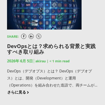
ーサルリポジトリとして、構成情報のトレーサビリテ
の関係性を端的に表せば、DevOpsという大きな器の
整います。 まとめ セキュアコーディングは、サイバ
それぞれ固有のライセンス条件があり、コピーレフト
あるのが実情です。 ソフトウェアの依存関係の複雑化
盤の一つです。 SPDXを開発プロセスに取り入れるた
ィを確保します。 これらがJFrog Platform上で統合さ
なかで、アジャイルが開発の進め方を定め、CI/CDが
ー攻撃に悪用される脆弱性を作り込まないための開発
系のライセンスに気づかないまま製品に組み込んでし
による可視性の低下 現代のソフトウェア開発では、オ
めの実践法 SPDXの価値を実務で引き出すには、フォ
れることで、パッケージの入口管理からビルド時スキ
その開発サイクルを技術的に支える、という構造で
手法です。インジェクション攻撃やクロスサイトスク
まうケースも少なくありません。GPLやAGPLといっ
ープンソースや外部ライブラリの利用がすでに当然と
ーマットの理解だけでなく、開発プロセスへの組み込
ャン、成果物の追跡までシフトレフトの一連の実践を
す。三者は階層の異なるレイヤーに属するため、本来
リプティングといった自社コード由来の脅威に加え、
たライセンスは、組み込み方によっては自社コードの
なっています。一つのプロジェクトで数百規模の依存
み方が決定打になります。 SPDX形式のSBOM生成を
一貫して運用できる環境が整います。 まとめ シフト
は対立する選択肢ではあり ません。それぞれ単独で導
依存パッケージに潜む脆弱性やマルウェアまで含めて
ソース公開義務が発生する可能性もあります。SCAは
パッケージを抱えることも珍しくありません。手動の
CI/CDパイプラインで自動化する SPDX活用の出発点
レフトはソフトウェア開発のセキュリティ対策を上流
SHARE:
入してもスピードと品質の両立は難しく、組み合わせ
対処すべき脅威として捉える必要があります。外部入
コンポーネントのライセンス情報を自動で収集し、違
管理台帳では追跡しきれず、脆弱性が公表されても自
となるのが、ビルドのたびにSPDX形式のSBOMが自
工程に前倒しする考え方であり、設計段階の脅威モデ
て初めて持続的なソフトウェアデリバリーが実現しま
DevOpsとは？求められる背景と実践
力の検証、最小権限の原則、エラー情報の制御という
反リスクを開発段階で可視化します。法務リスクを早
社のどの製品が影響を受けるのかを把握できないリス
動生成される仕組みをCI/CDパイプラインに組み込む
リング、実装段階のSAST自動化、ビルド段階のSCAス
すべき取り組み
す。「比較表で並べて終わり」ではなく、自社のなか
3つの基本原則をベースに、コーディング規約の策
期に発見できる点は、セキュリティ面と並ぶSCAの重
クも生じます。「使っているライブラリのリストを即
ことです。手動での作成・更新は持続せず、現実的な
キャンと不審パッケージのブロック、そしてSBOMと
でどう連動させるかという視点こそが、いま問われて
定、SASTによる自動検出、そしてSCAによる依存パッ
要な価値です。 SBOMの自動生成を通じてサプライチ
2026年 6月 5日
座に出せますか?」という問いに自信を持って答えら
akirau
|
< 1
min read
選択肢ではありません。ツールによる自動生成を前提
の紐づけによる追跡性確保という、工程ごとの具体策
いるといえるでしょう。 アジャイル開発がDevOpsの
ケージのリスク管理という仕組みを組み合わせれば、
ェーン全体を可視化できる SCAのスキャン結果をもと
れる組織は、意外と少ないものです。 SBOMを導入す
とした運用設計が不可欠です。新たなパッケージが追
DevOps（デブオプス）とは？ DevOps（デブオプ
が実践のカギとなります。さらに、ツール導入だけで
土台となる DevOpsの実践は、開発プロセスそのもの
属人的な努力に頼らないセキュアコーディング体制を
にSBOMを自動生成すれば、どのプロジェクトにどの
ることで得られる3つのメリット SBOM導入は規制対
加されたタイミングでSBOMが自動更新される状態を
ス）とは、開発（Development）と運用
終わらせず、セキュリティチームの設計段階からの参
が俊敏でなければ成立しません。アジャイル開発は
構築できます。JFrog Platformは、セキュアコーディ
コンポーネントが含まれているかを常に把握できる状
応のためだけの取り組みではありません。組織のセキ
作れば、構成情報の鮮度も常に維持できます。 生成し
（Operations）を組み合わせた造語で、両チームが
加、CI/CDパイプラインへのルール組み込み、開発者
DevOpsの土台となる開発手法として、3つの観点から
ングとサプライチェーン保護を統合的に支える基盤と
態を構築できます。脆弱性が公表された際の影響範囲
ュリティ体制やビジネス上の信頼性にも直結するメリ
たSBOMを成果物と紐づけてリポジトリで一元管理す
密に連携しながらソフトウェアの開発・リリース・運
さらに見る
自身のスキル育成といった組織的な取り組みを両輪で
重要な役割を担います。 短い開発サイクルの反復で変
して、有力な選択肢となります。自社の開発体制を見
の即時特定にも役立ちますし、取引先への透明性提示
ットがあります。 脆弱性の発覚時に影響範囲を即座に
る SPDX形式で生成したSBOMをビルド成果物やコン
用を一体的に進める考え方と実践手法を指します。単
進めることで、シフトレフトは持続的な仕組みとして
化への対応力を高める アジャイル開発では、機能を小
直すきっかけとしていただければ幸いです。
にも活用できます。SCAとSBOMを別々のプロセスと
特定できる SBOMが整備されていれば、新たな脆弱性
テナイメージと紐づけてリポジトリ上で一元管理すれ