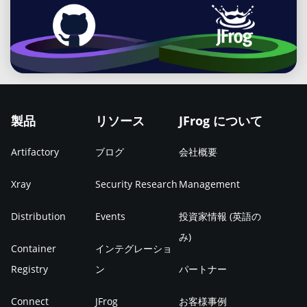
のライブラリで構築されたかを追跡できません。脆弱
「リリース後の運用までを開発チームの責任範囲とす
作業をなくせばヒューマンエラーを防げますし、アジ
し、問題のあるコンポーネントがコードベースに混入
して終わりではなく、公開される脆弱性情報と継続的
性が公表された際に影響範囲の特定が遅れる原因にも
る」「障害対応を運用チームだけに押し付けない」と
ャイルの短い開発サイクルに合わせた頻繁なリリース
すること自体を未然に防ぎます。 これらがJFrog
に照合してこそ、脆弱性管理に活用できます。SBOM
なります。「AIシステムの構成要素を網羅的に把握で
いった意識を組織全体に浸透させていくと、自然と協
も可能になります。「リリース作業が重いからまとめ
Platform上で統合されることで、SCAの検知から対応
と脆弱性データベースを自動連携し、新たな脆弱性が
きているか」という観点で、組織の管理体制を見直す
働の風土が育まれていきます。文化の醸成には時間を
て出す」という運用が、DevOpsの理想とは逆方向の
までのプロセスを一貫して運用できる環境が整いま
該当コンポーネントに影響する場合に即座にアラート
べき局面にあります。 AI開発の現場で実際に起きてい
要するため、経営層からのメッセージ発信も重要なポ
動きを生んできた点を踏まえると、CDの自動化は
す。 まとめ SCAはオープンソースコンポーネントの
が上がる仕組みを構築しましょう。「新たなCVEが公
るセキュリティ脅威 パッケージの乗っ取りによる悪意
イントです。 ビルドからデプロイまでを自動化する仕
DevOps実現のうえで決定的な要素といえます。 パイ
製品
リソース
JFrog について
脆弱性とライセンスリスクを自動で検知するプロセス
開されました」というニュースを見たときに、自社へ
あるコードの拡散 オープンソースパッケージの公開ア
組みの整備 手動で進めていたビルド、テスト、デプロ
プラインにセキュリティチェックを自動で統合する リ
であり、SASTとは守備範囲が異なる補完関係にあり
の影響を翌朝までに把握できる状態を作っておく。こ
カウントが侵害され、正規のパッケージに悪意あるコ
イの各工程を自動化する仕組みも欠かせません。自動
Artifactory
ブログ
会社概要
リース速度を維持しつつセキュリティも確保するに
ます。オープンソース利用の急拡大、手動管理の限
れがSBOM運用の到達点といえます。 SBOMの生成か
ードが挿入される事例も実際に発生しています。npm
化を進めればヒューマンエラーを防ぎつつ、リリース
は、CI/CDパイプラインのなかにセキュリティスキャ
界、DevSecOpsの広がりという3つの背景から、いま
ら活用までを支えるJFrog Platform SBOMの生成、管
Xray
Security Research
Management
install などの操作だけでバックドアが仕込まれるケー
頻度を高めながら品質も維持できます。CI/CDの具体
ンを自動実行する工程を組み込む必要があります。こ
企業に強く求められている取り組みです。開発段階で
理、脆弱性との照合を開発基盤に統合的に組み込むた
スもあり、AI開発で使用するパッケージ数が多いほど
的な実装方法は別の機会に譲りますが、「なぜ自動化
Distribution
Events
投資家情報 (英語の
の考え方はDevSecOpsと呼ばれ、依存パッケージの
の脆弱性検知、ライセンス違反リスクの把握、SBOM
めのソリューションとして、JFrogでは一連の機能を
影響を受けるリスクも高まります。新規インストール
が必要か」「何を自動化すべきか」という考え方をま
み)
脆弱性検出やライセンスチェックなどをパイプライン
の自動生成によるサプライチェーン可視化といったメ
ご提供しています。 JFrog Artifactory：あらゆるパッ
時はもちろん、既存パッケージのアップデート時にも
Container
インテグレーショ
ず整理することが大切です。自動化の対象は、コード
上で自動化することで、開発者の負担を増やさずに安
リットを最大限に引き出すには、CI/CDパイプライン
ケージ形式に対応したユニバーサルリポジトリとし
警戒が必要です。「公式のパッケージだから安全」と
Registry
ン
パートナー
のビルドやテストだけにとどまりません。インフラ構
全性も担保できます。セキュリティを「リリース直前
への組み込み、成果物との一元管理、脆弱性の優先順
て、ビルド成果物とSBOMを紐づけて一元管理する基
いう前提自体が崩れている点を踏まえ、取り込み時の
築、セキュリティスキャン、デプロイ後の検証なども
の関門」から「開発フローの一部」へと位置づけ直す
Connect
JFrog
お客様事例
位付けという3つの実践が欠かせません。JFrog