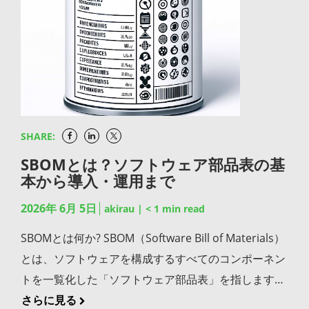
やCERTのガイドラインをベースにしながら、使用す
ン → SBOMで構成情報を可視化 → 脆弱性管理に活
の「CD」に該当する開発手法です。最終的な本番反
します。 ライセンスの種類や著作権に関する情報
られます。シフトレフトは「ビルド時点で終わり」で
るプログラミング言語やフレームワークに応じた具体
用、という一連のサイクルを担う中核プロセスとして
映に人間の承認が介在する点が、本番反映まで完全自
SPDXでは「SPDXライセンスリスト」と呼ばれる標準
はなく、後工程でも参照できる情報を残してこそ、真
的なルールに落とし込むことが重要です。「規約はあ
捉えていただくとよいでしょう。 SCAが企業に求めら
動化される継続的デプロイメントとの決定的な違いで
化された識別子の体系を採用しており、たとえば
価を発揮します。 シフトレフトを組織に定着させるた
るが誰も読まない」状態を防ぐには、新メンバーのオ
れている背景 SCAが「あれば便利な機能」から「企業
す。パイプラインはビルドとユニットテスト、ステー
「MIT」「Apache-2.0」のような短い識別子でライセ
めの取り組み ツールを導入するだけではシフトレフト
ンボーディング時に必ず参照させる、定期的に見直す
として組み込むべき要件」へと位置づけが変わってき
ジング環境での結合テストと品質検証、リリース可能
ンスを正確に表現できます。さらに、開発者が明示し
は定着しません。チーム全体の意識と仕組みの両面か
といった運用面の工夫も欠かせません。 静的解析ツー
たのは、ここ数年の動きです。 オープンソース利用の
な成果物の作成と保管という流れで構成されます。安
た「宣言ライセンス」と、解析結果から判断した「結
ら取り組む必要があります。 セキュリティチームの設
ルでコードの脆弱性検出を自動化する SAST（静的ア
急拡大とサプライチェーンリスクの増大 現代のアプリ
全かつ効率的な運用には、成果物の一元管理によるバ
SHARE:
論ライセンス」を区別して記録できる点も実務上の強
計段階からの参加を標準化する シフトレフトの出発点
プリケーションセキュリティテスト）をCI/CDパイプ
ケーションの大半はオープンソースコンポーネントに
ージョン再現性の確保、パイプラインのゲートとして
みです。「Apache-2.0 AND MIT」のようにAND/OR
SBOMとは？ソフトウェア部品表の基
は、セキュリティチームが開発の最終段階でチェック
ラインに組み込み、コードがコミットされるたびに自
支えられており、一つのプロジェクトで100を超える
のセキュリティスキャン統合、承認フローと自動化範
本から導入・運用まで
演算子を使えば、デュアルライセンスの状態も曖昧さ
する従来の体制を変えることにあります。設計レビュ
動で脆弱性を検出する仕組みを整えましょう。人手の
依存パッケージを抱えることも珍しくありません。オ
囲の明確な設計という3つのポイントが欠かせませ
なく表現できます。 コンポーネント間の依存関係やセ
ーやスプリント計画にセキュリティ担当者が参加し、
2026年 6月 5日
akirau
|
< 1
min read
レビューだけでは見落としが生じます。ツールによる
ープンソース利用の拡大は開発スピードの向上に大き
ん。JFrog Platformは、これらを統合的に支える基盤
キュリティ参照情報 SPDXではコンポーネント同士の
開発チームとセキュリティチームが同じタイミングで
自動チェックと人のレビューを組み合わせれば、検出
く寄与しますが、その分、既知の脆弱性やサプライチ
SBOMとは何か? SBOM（Software Bill of Materials）
として、有力な選択肢となります。自社のCI/CD運用
依存関係を「DEPENDS_ON」などのリレーションシ
課題を共有する体制を整えましょう。最終関門として
の網羅性を大幅に高められます。「機械的に検出でき
ェーン攻撃の影響を受けるリスクも比例して高まりま
とは、ソフトウェアを構成するすべてのコンポーネン
を見直すきっかけとしていただければ幸いです。
ップで記録でき、直接の依存だけでなく推移的（間接
ではなく伴走者として、セキュリティチームが設計初
るものは機械に任せ、人は設計意図や業務ロジックの
す。自社が直接書いていないコードが、結果として自
トを一覧化した「ソフトウェア部品表」を指します。
的）な依存関係も含めて構成の全体像を把握できま
期から関わることで、後工程での手戻りも大幅に減ら
妥当性に集中する」という役割分担の発想です。 依存
社製品の安全性を左右する。この構造を踏まえて対策
食品の成分表示にたとえるとイメージしやすいかもし
さらに見る
す。さらにSPDX 2.3以降では、外部参照としてCPEや