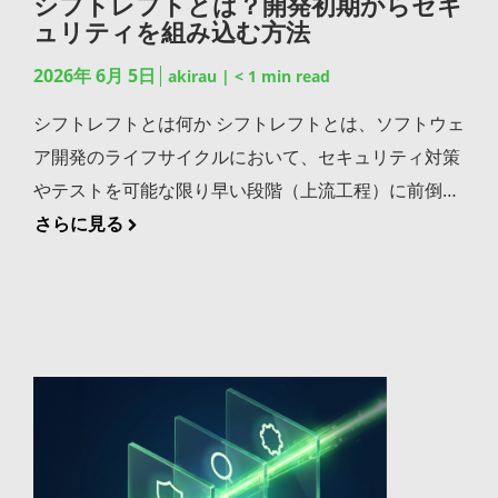
受け取るすべてのデータが攻撃の入口になり得ます。
シフトレフトとは？開発初期からセキ
し、開発者にフィードバックが返ります。本番反映前
ョン管理やパッケージの取得元の統一がなければ、ビ
ュリティを組み込む方法
プレースホルダを用いたプリペアドステートメントの
の最後の品質ゲートとして機能する重要な工程です。
ルドの再現性が失われ「開発者のPCでは動くが本番で
利用、想定外の文字を排除するバリデーション、そし
2026年 6月 5日
リリース可能な成果物の作成と保管 すべてのテストを
akirau
|
< 1
min read
は動かない」という典型的な問題が発生します。IDE
て特殊文字を無害化するサニタイジングを徹底するこ
通過した成果物は、リリース可能な状態として成果物
の便利さは個人の生産性向上に効きますが、チーム開
シフトレフトとは何か シフトレフトとは、ソフトウェ
とが基本となります。 出力処理の不備を利用するクロ
リポジトリに保管されます。継続的デリバリーでは、
発の品質を支えるには、IDEの外に共通の管理基盤が
ア開発のライフサイクルにおいて、セキュリティ対策
スサイトスクリプティング Webアプリケーションが
この成果物がいつでも本番環境にデプロイできる状態
必要不可欠です。 依存パッケージに含まれる脆弱性や
やテストを可能な限り早い段階（上流工程）に前倒し
出力するHTMLに悪意あるスクリプトが埋め込まれる
で待機していることが目標です。成果物にはバージョ
ライセンスリスクの検知 IDEのエディタやデバッガは
する考え方を指します。開発工程を左から右に並べた
さらに見る
クロスサイトスクリプティング（XSS）も、見過ごせ
ン情報やビルド時のメタデータが紐づけられ、どのコ
自社コードの品質向上に寄与しますが、プロジェクト
とき、対策を「左側」にシフトさせることからこの名
ない脅威です。XSSへの対策として、出力時のHTML
ミットからどのバージョンが生成されたかを追跡でき
が利用するオープンソースパッケージの脆弱性やライ
称が付けられました。シフトレフトが提唱されるよう
エスケープ処理に加え、ブラウザ側で実行可能なスク
るトレーサビリティの確保が欠かせません。 継続的デ
センスリスクの検知は、IDEの標準機能ではカバーし
になった理由は明確です。脆弱性の発見が遅れるほど
リプトを制限するContent Security Policy（CSP）の
リバリーを安全かつ効率的に運用するためのポイント
きれません。ビルドやCI/CDのタイミングで自動的に
修正コストが指数関数的に増大するという、ソフトウ
活用も有効です。「入力側で防ぐ」だけでなく「出力
パイプラインを構築するだけでは継続的デリバリーは
セキュリティスキャンを行う仕組みを、IDE外の開発
ェア開発の構造的な問題があるためです。設計フェー
側でも安全に処理する」という二重の意識が、XSS対
完成しません。成果物の品質とセキュリティを継続的
基盤として整備する必要があります。「IDEで書いた
ズで見つかれば数時間で済む修正が、本番リリース後
策の要となります。 依存パッケージに潜む既知の脆弱
に担保する仕組みが必要になります。 成果物を一元管
コードは安全」と「使っているライブラリも安全」は
に発覚すれば数百時間規模の対応に膨れあがるケース
性やマルウェア 自社コードに問題がなくても、利用し
理しバージョンの再現性を確保する パイプラインで生
別物である、という認識が出発点です。 IDEから
も珍しくありません。 シフトレフトはDevSecOpsを