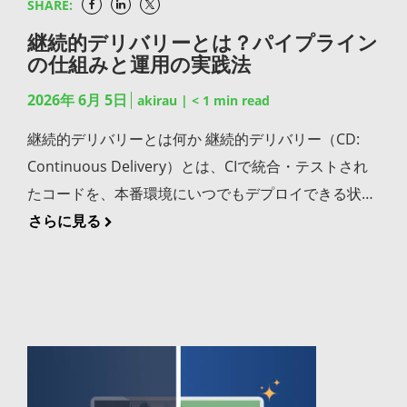
SHARE:
使用言語に応じた構文の色分け表示（シンタックスハ
イライト）、変数名や関数名の自動補完（コード補
継続的デリバリーとは？パイプライン
の仕組みと運用の実践法
完）、入力中のリアルタイムエラー検知などにより、
コーディングの効率と正確性を高めます。タイプミス
2026年 6月 5日
akirau
|
< 1
min read
や構文エラーをコーディング中に即座に発見できる環
継続的デリバリーとは何か 継続的デリバリー（CD:
境は、開発者の心理的負担を大幅に軽減し、思考をロ
Continuous Delivery）とは、CIで統合・テストされ
ジック設計に集中させてくれます。 ソースコードを実
たコードを、本番環境にいつでもデプロイできる状態
行可能な形式に変換するビルド機能 ビルド機能につい
にリリースする工程までを自動化する手法を指しま
さらに見る
てご紹介します。開発者が記述したソースコードを、
す。CI/CDの「CD」に該当する部分です。CI（継続的
コンパイラやインタープリターを通じて実行可能な形
インテグレーション）がコードの統合とテストを自動
式に変換するのがビルド機能です。IDE上からワンク
化するのに対し、継続的デリバリーはその先のリリー
リックでビルドを実行でき、エラーがあればエディタ
ス準備までを自動化の対象とします。 継続的デリバリ
上に即座にフィードバックが返る仕組みが、開発効率
ーが目指すのは「リリースが特別なイベントではな
を大きく向上させます。 プログラムの不具合を検出し
く、日常業務の一部になっている状態」です。
て修正するデバッグ機能 コードを1行ずつ実行しなが