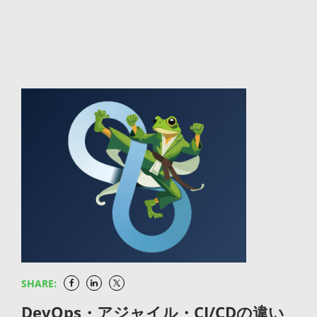
せます。 セキュリティチェックをCI/CDパイプライン
パッケージのリスク管理をビルドプロセスに統合する
を講じる必要があります。 手動での依存関係管理の限
れません。どのライブラリやパッケージが使われてい
PURLといった識別子による脆弱性データベースとの
のルールとして自動化する 人手の判断に頼るセキュリ
自社コードの品質だけでなく、オープンソースパッケ
界 プロジェクトで使用するパッケージの数が増えるに
るか、そのバージョン、供給元、ライセンス情報、依
連携にも対応しています。ライセンス管理だけでなく
ティチェックは形骸化しやすいものです。脆弱性やラ
ージの脆弱性やライセンスリスクもビルドの段階で自
つれ、手動でのバージョン追跡や脆弱性確認は現実的
存関係といった情報を機械可読な形式で記録します。
脆弱性管理にも活用できる、汎用的なSBOMフォーマ
イセンス違反を含むビルドを自動でブロックするポリ
動スキャンする体制を整えましょう。SCA（ソフトウ
ではなくなっています。Excelの管理台帳でライブラ
代表的なフォーマットにはSPDXとCycloneDXがあ
ットへと進化しています。 SPDXが注目されている背
シーをCI/CDパイプラインに組み込み、ルールとして
ェア構成分析）をパイプラインに組み込み、ポリシー
リを記録している組織も少なくありませんが、更新漏
り、いずれも国際的に広く採用されています。ここで
景 SPDXは20年近くの歴史を持つ規格ですが、ここ数
強制すれば、開発スピードを落とさずにセキュリティ
違反のあるビルドを自動でブロックすれば、セキュア
れや確認の遅れがセキュリティインシデント対応の遅
強調しておきたいのは、SBOMは作成すること自体が
年で注目度が一気に高まっています。 SBOM義務化の
品質を維持できます。「忙しいから今回はスキップ」
コーディングの範囲をサプライチェーン全体に広げら
延に直結します。スキャンと管理を自動化する仕組み
目的ではないという点です。可視化したコンポーネン
国際的な流れとSPDXの採用拡大 米国大統領令14028
という運用を仕組みとして許さない設計にすること
れます。「セキュアコーディング＝自社コードの規約
を整えなければ、組織として責任を果たせない時代に
ト情報を脆弱性管理やライセンス管理に活用してこ
号でSBOMが連邦調達要件となった際、SPDXは推奨
が、シフトレフトの継続性を支えます。 開発者自身の
遵守」という従来の枠組みから一歩踏み出し、コード
入っています。 DevSecOpsの実現に向けたシフトレ
そ、本来の価値が発揮されます。「作って終わり」で
フォーマットの一つとして明示されました。日本でも
セキュリティスキルを継続的に育成する ツールの自動
とパッケージを一体で守る発想への転換が求められま
フトの必要性 開発速度を維持しながらセキュリティを
は宝の持ち腐れになる点を意識しておきましょう。
経済産業省の「ソフトウェア管理に向けたSBOMの導
化だけでは限界があります。セキュアコーディング研
す。 コードとサプライチェーンの両面を守るJFrog
確保するDevSecOpsの考え方が広がるなかで、リリ
SBOMが企業に求められている背景 SBOMという言葉
入に関する手引」でSPDXが取り上げられています。
修や過去の脆弱性事例の共有など、開発者自身がセキ
Platform セキュアコーディングの対象を自社コード
ース直前ではなく開発の早い段階からセキュリティチ
自体は数年前から語られてきましたが、企業として本
規制対応の観点から「どのフォーマットを選ぶべき
ュリティを意識して設計・実装できるスキルを継続的
からサプライチェーンまで広げて統合的に管理するた
ェックを行うシフトレフトの重要性も高まっていま
気で取り組むべき要件として浮上したのは比較的最近
か」を検討する際、SPDXは第一候補に挙がる規格で
に育成する取り組みが、シフトレフトの土台になりま
めのソリューションとして、JFrogでは一連の機能を
SHARE:
す。SCAはこのシフトレフトを実現する中核的な手段
のことです。 サプライチェーン攻撃の増加と被害の広
す。 ライセンスコンプライアンス管理の重要性の増大
す。「ツール任せ」ではなく「開発者の能力 × ツー
ご提供しています。 JFrog Xray：Artifactoryに登録さ
です。コードレビューや単体テストと同列の位置づけ
域化 オープンソースパッケージを経由した脆弱性の拡
DevOps・アジャイル・CI/CDの違い
オープンソース利用の拡大に伴い、ライセンス違反に