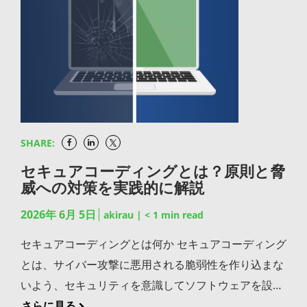
DevOpsの実践において、開発と運用をつなぐパイプ
ら変数の値や処理の流れを確認できるのが、デバッグ
ラインの中核的な仕組みとして位置づけられていま
機能です。ブレークポイントの設定、ステップ実行、
す。 継続的デリバリーと継続的デプロイメントの違い
変数のウォッチなど、IDE上で視覚的にバグの原因を
継続的デリバリーと継続的デプロイメントは、どちら
特定できる仕組みが整っています。バグ修正に費やす
も「CD」と略されるため混同されやすい用語です
時間は開発全体の中でも大きな割合を占めるため、デ
が、自動化の範囲が異なります。継続的デリバリーは
バッグ機能の使いこなしが生産性に直結します。
本番環境にデプロイできる状態まで自動化し、最終的
IDE（統合開発環境）の種類 言語特化型と汎用型 IDE
SHARE:
な本番反映は人間の承認を経て実行されます。一方、
には、特定のプログラミング言語に最適化された言語
継続的デプロイメントは本番環境への反映までを完全
セキュアコーディングとは？原則と脅
特化型と、複数の言語やフレームワークに幅広く対応
威への対策を実践的に解説
に自動化し、すべてのテストに合格すれば人手の介在
した汎用型があります。言語特化型は言語固有の支援
なくリリースされる点が決定的な違いです。一般的に
2026年 6月 5日
機能が手厚い反面、対応範囲が限定されます。汎用型
akirau
|
< 1
min read
は、まず継続的デリバリーを整備してから、テストの
はプラグインで拡張できる柔軟性がある一方、初期設
セキュアコーディングとは何か セキュアコーディング
信頼性が十分に高まった段階で継続的デプロイメント
定に手間がかかるケースもあります。「単一言語のプ
とは、サイバー攻撃に悪用される脆弱性を作り込まな
へ段階的に進むアプローチが推奨されます。 継続的デ
ロジェクトが中心か」「複数言語をまたいだ開発が多
いよう、セキュリティを意識してソフトウェアを設
リバリーのパイプラインを構成する主な工程 CI/CDパ
いか」といったプロジェクト特性に応じて判断する必
計・実装する手法を指します。狭義にはコーディング
さらに見る