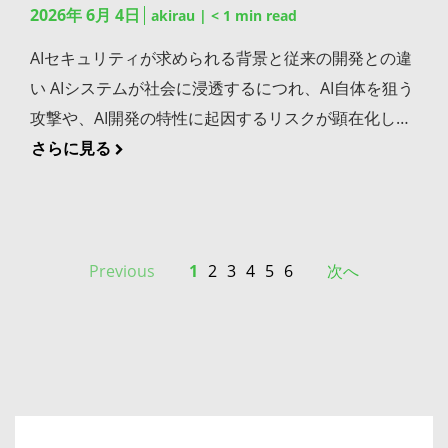
に実現できます。 SPDXを活用したSBOM管理を支え
造的に難しいモデルです。リリース後に不具合が見つ
2026年 6月 4日
たユーザー行動データや障害情報が開発側に届かなけ
akirau
|
< 1
min read
果を一元管理する SCAのスキャン結果をビルド成果物
つながりかねません。早期発見は、セキュリティだけ
るJFrog Platform SPDX形式のSBOM生成・管理・脆
かれば、修正版の提供までに数週間から数か月を要す
れば、改善も場当たり的になりがちです。アジャイル
やコンテナイメージと紐づけてリポジトリ上で一元管
でなく事業継続の観点からも重要です。 サプライヤー
AIセキュリティが求められる背景と従来の開発との違
弱性監視を開発基盤に統合的に組み込むためのソリュ
ることも珍しくありません。スピードと安定性の両立
とDevOps、双方のフィードバック機構が噛み合う設
理すれば、どの成果物にどの脆弱性が存在するかを常
や取引先からの信頼を獲得できる 取引先や調達元に
い AIシステムが社会に浸透するにつれ、AI自体を狙う
ーションとして、JFrogでは一連の機能をご提供して
を構造的に実現する仕組みとして、DevOpsへの注目
計が重要になります。 小さなリリースの積み重ねで品
に追跡できます。スキャン結果が成果物と分離して管
SBOMを提供すれば、自社ソフトウェアの構成に対す
攻撃や、AI開発の特性に起因するリスクが顕在化して
います。 JFrog Artifactory：SPDXおよびCycloneDX
が高まっています。 開発チームと運用チームの分断を
質リスクを抑える 一度に大量の変更をリリースする方
理されると、両者の整合性が失われ、対応漏れにもつ
る透明性を示せます。規制対応の観点にとどまらず、
います。 オープンソースへの依存度が従来の開発より
さらに見る
形式のSBOM生成に対応したユニバーサルリポジトリ
防ぐため 開発チームは「新しい機能を早く届けた
式と比べ、アジャイルの小さなリリースは影響範囲も
ながりやすくなります。成果物と検知結果をセットで
ビジネス上の信頼構築にも直結する取り組みです。
も格段に高い AI開発ではPythonを中心に、学習フレ
です。ビルド成果物とSBOMを紐づけて一元管理する
い」、運用チームは「安定稼働を守りたい」と、それ
限定されます。万が一不具合が発生しても、変更箇所
扱える環境を整えましょう。 検知した脆弱性に優先順
SBOMは「守り」のセキュリティ対策であると同時
ームワークやデータ処理ライブラリなど多数のオープ
基盤として、フォーマット選定の柔軟性も確保できま
ぞれ異なる目標を持ちがちです。両者の目線が噛み合
が少ないため原因の特定や修正が容易です。この特性
位をつけて効率的に対処する SCAが検出するすべての
に、取引における優位性をもたらす「攻め」の武器に
ンソースパッケージへ依存します。一つのプロジェク
す。 JFrog Xray：Artifactoryに登録された成果物の
わなければ、チーム間に壁が生まれ、リリースの遅延
はDevOpsが目指す「安定した運用」とも合致しま
脆弱性に同じ優先度で対応するのは現実的ではありま
もなります。提供できる組織と提供できない組織のあ
トで数百規模の依存関係を抱えることも珍しくなく、
SBOMを脆弱性データベースと自動的に照合し、該当
Previous
1
2
3
4
5
6
次へ
や障害対応の長期化といった問題を招きます。結果と
す。リリース頻度を上げることはリスクの増加ではな
せん。CVSSスコアによる重大度評価に加え、到達可
いだで、商談における立場の差が広がっていく未来も
パッケージが増えるほど脆弱性や悪意あるコードの混
する脆弱性やライセンスリスクを継続的に検知しま
してビジネスの機会損失にもつながりかねません。
く、むしろ各リリースの影響範囲を小さく保つこと
能性（リーチャビリティ）分析を活用して「実際にコ
十分に予想されます。 SBOM導入を成功させるための
入リスクにさらされる範囲も広がります。従来のWeb
す。SPDXの表現力を活かした精緻なライセンス管理
DevOpsは両チームの目標を「ユーザーへの価値提
で、全体としての安定性を高めるアプローチだと捉え
ードから呼び出されている脆弱な機能」だけを優先的
実践ポイント SBOMの生成をCI/CDパイプラインに組
開発やモバイル開発と比べても、管理すべきソフトウ
にも対応可能です。 JFrog Curation：オープンソース
供」という一点に揃え、協働を促す枠組みです。チー
るべきです。 CI/CDがDevOpsの実行力を高める アジ
に対処する運用が効果的です。脆弱性は数百件単位で
み込んで自動化する SBOMを手動で作成・更新する運
ェアサプライチェーンの複雑さは段違いです。各パッ
パッケージが開発環境に取り込まれる前に不審なパッ
ムワークの向上は、結局のところスピードと安定性の
ャイルが「進め方の俊敏性」を支えるとすれば、
検出されることも珍しくないため、いかにノイズを減
用は、長続きしません。ビルドのたびにSBOMが自動
ケージのバージョンや依存ツリーを組織として把握で
ケージをブロックし、SPDXに記録されるコンポーネ
両立にもつながっていきます。 ビジネスの変化に追従
CI/CDは「実行の自動化」を担う技術的な基盤です。
らし、本当に危険なものから手をつけるかが運用継続
生成される仕組みをCI/CDパイプラインに組み込め
きているか、改めて点検すべきタイミングといえるで