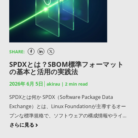
ているオープンソースパッケージに既知の脆弱性が含
成されるビルド成果物、コンテナイメージ、依存パッ
CI/CDを経てリリースに至る一貫したワークフローの
実現するための中核的な手法であり、設計段階からセ
まれていたり、サプライチェーン攻撃によって悪意あ
ケージなどをバラバラに管理していると、どのバージ
構築 IDEで記述したコードが、コミット、ビルド、テ
キュリティを組み込むセキュリティ・バイ・デザイン
るコードが混入したりするケースが増えています。
ョンが本番に反映されたかの追跡が難しくなります。
スト、セキュリティスキャン、成果物管理、デプロイ
や、リリース後の継続的な監視を行うシフトライトと
npmやPyPIといったパッケージレジストリを経由した
すべての成果物を一箇所のリポジトリで一元管理し、
へと一貫した流れで処理されるワークフローを構築す
組み合わせれば、開発から運用までの一貫したセキュ
攻撃も頻発しており、自社コードの品質管理だけでセ
ビルドの再現性とトレーサビリティを確保する仕組み
ることが、企業のソフトウェア開発基盤の目指す姿と
リティ体制を構築できます。シフトレフト単独で完結
キュアコーディングを完結させる発想は、もはや時代
を整えましょう。「半年前にリリースしたバージョン
SHARE:
いえます。IDEを「開発の入口」、CI/CD基盤を「開発
する取り組みではない、という点も併せて押さえてお
遅れといってよいでしょう。「書かなかったコード」
を再ビルドして検証したい」「障害発生時にロールバ
の出口」と捉え、両者を切れ目なくつなぐ設計が重要
きたいポイントです。 開発の各工程で実践するシフト
SPDXとは？SBOM標準フォーマット
のリスクまで管理対象に含める視点が、現代のセキュ
ックで戻したい」といった要請にも即応できる体制
の基本と活用の実践法
になります。 IDEの先にある開発基盤を支えるJFrog
レフトの具体策 設計段階で脅威モデリングを実施して
アコーディングには欠かせません。 セキュアコーディ
が、長期運用には不可欠です。 セキュリティスキャン
Platform IDEだけでは補えない成果物管理とセキュリ
リスクを特定する コードを書き始める前の設計段階
2026年 6月 5日
ングで特に守るべき3つの原則 すべての外部入力を信
akirau
|
2
min read
をパイプラインのゲートとして統合する 継続的デリバ
ティを統合的に提供するソリューションとして、
で、システムが想定する脅威を洗い出す脅威モデリン
頼せず検証する セキュアコーディングの最も基本的な
リーの自動化はスピードを高める一方で、脆弱性を含
SPDXとは何か SPDX（Software Package Data
JFrogでは一連の機能をご提供しています。 JFrog
グを実施しましょう。攻撃面を事前に把握し、設計レ
原則は、外部からのすべての入力を信頼しないことで
む成果物がそのままリリース候補になるリスクもあり
Exchange）とは、Linux Foundationが主導するオー
Artifactory：あらゆるパッケージ形式に対応したユニ
ベルで対策を組み込めば、実装後の手戻りを根本から
す。入力データの長さ、形式、範囲を検証し、想定外
ます。依存パッケージの脆弱性やライセンスリスクを
プンな標準規格で、ソフトウェアの構成情報やライセ
バーサルリポジトリとして、IDEで生成されたビルド
減らせます。STRIDEなどの代表的なフレームワーク
のデータがシステムに影響を与えないようにしましょ
パイプラインの中で自動スキャンし、ポリシーに違反
ンス情報を機械可読な形式で記録・共有するための
さらに見る
成果物や依存パッケージを一元管理し、チーム全体で
を用いれば、なりすまし・改ざん・否認・情報漏洩・
う。クライアント側のバリデーションだけに頼ると、
するビルドをブロックするゲートを設ければ、スピー
SBOMフォーマットを指します。2021年にはISO/IEC
のバージョン統一とビルドの再現性を確保します。
サービス妨害・権限昇格といった脅威カテゴリを体系