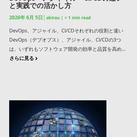
ル」という掛け算で、シフトレフトの実効性は高まり
れた成果物に対して依存パッケージの脆弱性やライセ
と実践での活かし方
でオープンソースの脆弱性チェックを組み込めば、開
散や、アカウント乗っ取りによる悪意あるコードの混
よる法的リスクが企業の経営課題として認識されるよ
ます。 シフトレフトの実践を支えるJFrog Platform こ
ンスリスクを自動的にスキャンし、ポリシー違反のあ
発フローを止めずに安全性も担保できます。 SCAを導
入など、ソフトウェアサプライチェーンを狙った攻撃
うになっています。SPDXは宣言ライセンスと結論ラ
2026年 6月 5日
akirau
|
< 1
min read
こまでご紹介してきたシフトレフトの実践を、開発基
るビルドをブロックします。ビルド段階でサプライチ
入することで得られる3つのメリット SCA導入は単な
が急増しています。SolarWinds事件やLog4Shell脆弱
イセンスを区別して記録できるなど、ライセンス管理
盤に統合的に組み込むためのソリューションとして、
DevOps、アジャイル、CI/CDそれぞれの役割と違い
ェーン由来のリスクを検知できるため、セキュアコー
るセキュリティ対策にとどまらず、組織の開発体制全
性のように、たった一つのコンポーネントの問題が数
に特化した表現力を備えている点が、採用が広がる理
JFrogでは一連の機能をご提供しています。 JFrog
DevOps（デブオプス）、アジャイル、CI/CDの3つ
ディングと併せて運用することで、コードとパッケー
体に好影響をもたらします。 オープンソースの脆弱性
千もの組織に波及する事例も増えてきました。自社が
由の一つです。コピーレフト系のライセンスに気づか
Xray：Artifactoryに登録された成果物に対して依存パ
は、いずれもソフトウェア開発の効率と品質を高める
ジの両面から脆弱性を排除できます。 JFrog
を開発段階で自動的に検知できる SCAツールをCI/CD
直接開発していないコードまでもがリスクの対象とな
ず製品に組み込んでしまうリスクも、SPDXによる可
ッケージの脆弱性やライセンスリスクを自動的にスキ
目的で語られる概念ですが、それぞれが指し示す対象
さらに見る
Curation：オープンソースパッケージが開発環境に取
パイプラインやIDEに統合すれば、開発者がコードを
る時代において、構成部品の可視化はもはや急務の課
視化で大幅に低減できます。 サプライチェーン全体で
ャンし、ポリシー違反のあるビルドをブロックするこ
は異なります。DevOpsは「開発と運用を一体化する
り込まれる前の段階で不審なパッケージをブロック
変更するたびにオープンソースコンポーネントの脆弱
題といえます。 各国政府によるSBOM対応の義務化の
の情報共有の標準化 ソフトウェアのサプライチェーン
とで、ビルド段階でのセキュリティチェックを実現し
組織的な考え方」であり、文化やプロセス、ツールま
し、そもそも問題のあるコンポーネントがコードベー
性が自動でスキャンされます。問題のあるコンポーネ
動き 米国では2021年の大統領令14028号により、連
が多層化するなかで、サプライヤーと調達者のあいだ
ます。 JFrog Curation：オープンソースパッケージが
でを包括する大きな枠組みです。アジャイルは「短い
スに混入しない体制を作ります。 JFrog Artifactory：
ントを本番環境に到達させる前にブロックできる点が
邦政府調達のソフトウェアにSBOMの提供が義務化さ
でSBOM情報を正確に受け渡すには共通フォーマット
開発環境に取り込まれる前の段階で不審なパッケージ
開発サイクルを反復しながら柔軟に開発を進める手
ビルド成果物を一元管理するユニバーサルリポジトリ
大きな強みです。リリース直前に脆弱性が発覚して全
れました。日本でも経済産業省が「ソフトウェア管理
が欠かせません。SPDXは国際標準として組織間の情
をブロックし、シフトレフトをさらに上流に押し進め
法」を指し、主に開発の進め方に関するアプローチで
として、どの成果物がどの構成で作られたかのトレー
体スケジュールが遅延する、といった事態を未然に防
に向けたSBOMの導入に関する手引」を策定するな
報共有に適しており、取引先からのSBOM提供要求に
ます。「取り込ませない」という発想は、最も左側の
す。そしてCI/CDは「ビルド・テスト・デプロイの工
サビリティを確保します。 これらがJFrog Platform上
げます。検知タイミングを前倒しすればするほど、修
ど、国際的にSBOM対応を求める規制の動きが進んで
対応する際の「共通言語」として機能します。各社が
シフトレフトといえる対策です。 JFrog Artifactory：
程を自動化する技術的な仕組み」を意味し、開発と運
で統合されることで、セキュアコーディングの仕組み
正コストも被害リスクも抑えられます。 ライセンス違
います。すでに任意のセキュリティ対策ではなく、取
独自フォーマットで対応していた時代から標準フォー
ビルド成果物とSBOMを紐づけて一元管理するユニバ
用の橋渡しをする実装基盤に位置づけられます。 三者
とサプライチェーン保護を一貫して運用できる環境が
反のリスクを網羅的に把握できる オープンソースには
引先や調達要件として求められる標準要件になりつつ
マットでの情報交換へ。SPDXはその移行を支える基