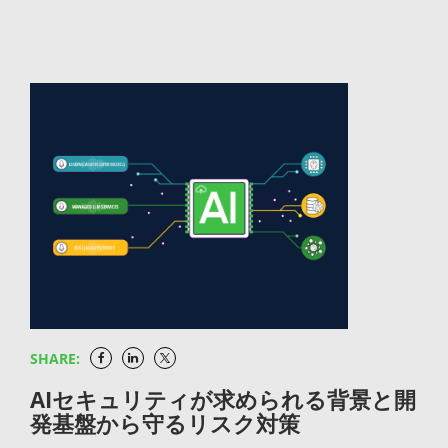
なるツール導入の話ではなく、組織文化、プロセス、
定着します。自社コードの検査にとどまらず、サプラ
さな単位に分割し、1〜4週間程度のスプリントを反復
して捉えるのではなく、「SCAでスキャンした結果が
が公表された際に、自社のどの製品のどのバージョン
ば、どの成果物がどの構成で作られたかを常に追跡で
自動化の仕組み、フィードバックの体制までを包括的
イチェーン全体の保護にまで視野を広げる発想が、現
しながら開発を進めます。短いサイクルで動くソフト
そのままSBOMとして残る」という連動性を意識した
が該当するコンポーネントを含んでいるかを即座に特
きます。SBOMが成果物と分離して管理されると、両
に変革していくモデルです。よくCI/CDと混同されま
代のシフトレフト実践には欠かせません。JFrog
ウェアを生み出すアプローチが基本となり、要件変更
運用設計が効果的です。 SCAを開発プロセスに効果的
定できます。手動で調査する場合に比べ、対応までの
者の整合性が失われ、いざというときに「どのバージ
すが、CI/CDはDevOpsを実現するための技術的な手
Platformは、パッケージの入口管理からビルド時スキ
や市場の変化にも柔軟に対応できる体制が整います。
に組み込むための実践法 SCAの効果を最大限に引き出
リードタイムを大幅に短縮できる点が大きな強みで
ョンのSBOMが正なのか分からない」という事態に陥
段の一つにすぎません。DevOpsそのものは、より広
ャン、成果物の追跡までを一貫して運用できる統合基
DevOpsが目指す「素早く安定したデリバリー」を実
すには、ツールを導入するだけでなく開発プロセス全
す。Log4Shellのような重大な脆弱性が公表された
りやすくなります。成果物とSBOMをセットで扱う運
い概念として捉えておきたいところです。「開発と運
盤として、有力な選択肢となります。自社のシフトレ
現するには、その前提として開発プロセス自体が俊敏
体への組み込み方が重要です。 CI/CDパイプラインに
際、影響範囲の特定に何週間もかかった組織と数時間
用設計が、長期運用の成否を分けます。 脆弱性データ
用の境界線をなくし、ビジネス価値を継続的に届け
フト実践を見直すきっかけとしていただければ幸いで
である必要があります。半年単位の大きな計画に縛ら
SCAスキャンを組み込んで自動実行する SCAの効果を
で完了した組織では、被害の規模も対外的な信頼度も
ベースと自動連携して継続的に監視する SPDXに記録
る」という思想こそが、DevOpsの本質といえます。
す。
れていては、運用側との連携を強化しても恩恵は限定
最大化するには、ビルドのたびにスキャンが自動で走
まったく異なる結果になります。 ライセンス違反のリ
されたパッケージ情報を脆弱性データベースと自動的
DevOpsが企業に求められている背景 開発スピードと
的です。 顧客フィードバックを素早く次の開発サイク
る仕組みを整える必要があります。ポリシーに違反す
スクを事前に把握できる オープンソースコンポーネン
に照合し、新たな脆弱性が該当コンポーネントに影響
システムの安定性を同時に叶えるため ビジネス環境の
ルに反映する アジャイル開発では、リリースごとに顧
る脆弱性やライセンスが検出されたビルドを自動でブ
トには、それぞれ異なるライセンス条件が設定されて
する場合にアラートが上がる仕組みを構築しましょ
変化が加速するなかで、新機能を素早くリリースしつ
客やユーザーからのフィードバックを収集し、次のス
ロックするルールを設定すれば、人手に頼らないセキ
います。意図せず違反してしまうケースも少なくあり
う。SBOMは生成して終わりではなく、継続的な監視
つシステムの安定稼働も維持するという二つの要求
プリントに反映していきます。このサイクルが
ュリティチェック体制が構築できます。開発者が「ス
ません。SBOMで各コンポーネントのライセンス情報
と組み合わせて初めて脆弱性管理に活用できます。
SHARE:
が、同時に高まっています。従来のウォーターフォー
DevOpsのフィードバックループと連動すれば、開発
キャンを実行し忘れた」「対応を後回しにした」とい
を可視化しておけば、法務リスクを開発段階で発見
SPDXに記録されたCPEやPURLといった外部参照を活
ル型開発は、要件定義から設計、実装、テスト、リリ
AIセキュリティが求められる背景と開
と運用の間で情報が循環し、プロダクトの品質が継続
った属人的なリスクを排除できる点も、自動化の大き
し、リリース前に対処できます。製品出荷後にライセ
かせば、脆弱性データベースとの自動連携もスムーズ
発基盤から守るリスク対策
ースまでを段階的に進める性質上、変化への追従が構
的に向上していきます。逆にいえば、運用側で得られ
な価値です。 成果物リポジトリと連携してスキャン結
ンス違反が発覚すると、訴訟リスクやブランド毀損に