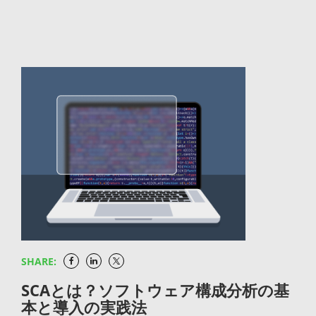
攻撃者はリクエストを直接書き換えてバリデーション
ドとセキュリティを両立できます。「速くリリースす
5962:2021として国際標準にも認定された、信頼性の
JFrog Xray：Artifactoryに保管された成果物に対して
的に整理できます。設計レビューの場で「攻撃者の視
を迂回できます。サーバー側でも必ず検証を行うこと
る」と「安全にリリースする」を二者択一にせず、自
高い規格です。SBOMにはもう一つの代表的なフォー
依存パッケージの脆弱性やライセンスリスクを自動ス
点」を取り入れる習慣が、シフトレフトの第一歩で
が鉄則です。「許可するものを明示するホワイトリス
動化のなかで両立させる発想が肝要です。 デプロイの
マットとしてCycloneDXがありますが、両者には出自
キャンし、IDEの品質管理では検知しきれないサプラ
す。 実装段階でソースコードの静的解析を自動化する
ト方式」を基本に据えると、安全性も大きく高まりま
承認フローと自動化の範囲を明確に設計する 継続的デ
の違いがあります。CycloneDXがセキュリティ用途を
イチェーン由来のリスクを補完します。 JFrog
開発者がコードを変更するたびにSAST（静的アプリ
す。 最小権限の原則でアクセスを制限する プログラ
リバリーでは最終的な本番デプロイに人間の承認が介
起点に発展したのに対し、SPDXはライセンスコンプ
Curation：パッケージがIDEや開発環境に取り込まれ
ケーションセキュリティテスト）を自動で実行し、
ムやユーザーに付与する権限を必要最低限にとどめる
在します。この承認フローをどの段階に設けるか、誰
ライアンスを出発点として発展した経緯があり、ライ
る前の段階で不審なパッケージをブロックし、開発基
SQLインジェクションやクロスサイトスクリプティン
「最小権限の原則」も重要です。データベースへの接
が承認権限を持つかを明確に設計することが、運用の
センス情報の表現力が特に充実している点が大きな特
盤の入口からセキュリティを担保します。 これらが
グなどの脆弱性を実装段階で検知する仕組みを整えま
続権限、ファイルシステムへのアクセス権限、APIの
安定性に直結します。承認の存在は「足かせ」ではな
徴です。現在では脆弱性管理やセキュリティ情報の記
JFrog Platform上で統合されることで、IDEでのコー
しょう。IDEやプルリクエストの段階でフィードバッ
呼び出し権限など、あらゆるレベルで権限を制限すれ
く、自動化への信頼を段階的に積み上げていく「踏み
録にも対応が進み、最新のSPDX 3.0ではAIモデルやビ
ディングからリリースまでの一貫したワークフロー
クが返る環境を構築すれば、開発者の手元で即座に修
ば、仮に一部が侵害されても被害を最小限に抑えられ
板」と捉えるのが適切です。 継続的デリバリーの基盤
ルド情報を扱うプロファイルも追加されています。
を、品質とセキュリティを維持しながら運用できる環
正できる体制が作れます。リリース直前の検査で大量
ます。アプリケーションが本番DBにadmin権限で接
を支えるJFrog Platform 継続的デリバリーのパイプラ
SPDX Liteとの違い SPDXを調べていると目にする
境が整います。 まとめ IDE（統合開発環境）は、コー
の指摘が返ってくるよりも、実装中に1件ずつ修正で
続している、といった状況は典型的なアンチパターン
インに必要な成果物管理とセキュリティを統合的に提
「SPDX Lite」は、SPDX Full仕様のサブセットにあた
ディング・ビルド・デバッグといった開発作業を一つ
きる方が、開発者の心理的負担も大幅に軽減されま
です。読み取り専用権限で済む処理は読み取り専用
SHARE:
供するソリューションとして、JFrogでは一連の機能
る軽量版です。必須項目を絞り込むことで、記述工数
のアプリケーションに統合し、開発者の生産性を大き
す。 ビルド段階で依存パッケージの脆弱性とライセン
で、という発想を徹底しましょう。 エラー情報や内部
をご提供しています。 JFrog Artifactory：あらゆるパ
を削減し、より手軽にSBOMを作成・共有できるよう
SCAとは？ソフトウェア構成分析の基
く高めるソフトウェアです。エディタ・ビルド・デバ
スをスキャンする 自社コードの検査だけではシフトレ
構造の外部への露出を防止する エラーが発生した際
本と導入の実践法
ッケージ形式に対応したユニバーサルリポジトリとし
設計されています。記録対象がライセンス情報と著作
ッグの3機能を中心に、言語特化型/汎用型、ローカル
フトは完結しません。ビルドのたびにSCA（ソフトウ