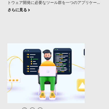
トウェア開発に必要なツール群を一つのアプリケーシ
ョンに統合し、コーディングからビルド、テスト、デ
さらに見る
バッグまでの作業を1つの画面上で効率的に行えるよ
うにしたソフトウェアを指します。従来はテキストエ
ディタ、コンパイラ、デバッガなどを個別に用意して
使い分ける必要がありましたが、IDEの登場により、
これらがシームレスに連携して開発者の生産性が大幅
に向上しました。テキストエディタやコードエディタ
との違いは、IDEがビルドやデバッグの機能まで統合
している点にあります。 IDE（統合開発環境）を構成
する主な機能 IDEの種類によって機能の範囲は異なり
ますが、多くのIDEに共通して搭載されている代表的
な機能を整理します。 コード補完やシンタックスハイ
ライトを備えたエディタ機能 IDEの中核となるのがエ
ディタ機能です。単なるテキスト入力にとどまらず、