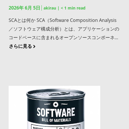
に、スタックトレースやデータベースの構造など内部
て、パイプライン上で生成されるビルド成果物、コン
権表示に絞られているため、詳細なメタデータは含ま
型/クラウド型といった種類があり、組織の状況に応
2026年 6月 5日
ェア構成分析）を自動実行し、オープンソースパッケ
akirau
|
< 1
min read
情報を含むエラーメッセージをそのまま外部に返して
テナイメージ、依存パッケージを一元管理し、バージ
れません。一方のSPDX Fullは、コンポーネント名・
じた選定が必要です。一方で、IDEだけでは「ビルド
ージに含まれる既知の脆弱性やライセンスリスクを検
しまうと、攻撃者に有用な情報を与えることになりま
SCAとは何か SCA（Software Composition Analysis
ョンの追跡と再現性を確保します。 JFrog Xray：
バージョン・サプライヤなど、より詳細な情報を網羅
成果物や依存パッケージの一元管理」「脆弱性やライ
知しましょう。さらに、不審なパッケージが開発環境
す。エラー処理では安全なデフォルト動作を定義し、
／ソフトウェア構成分析）とは、アプリケーションの
Artifactoryに保管された成果物の依存パッケージに含
できます。SPDX Liteは、特に小規模なプロジェクト
センスリスクの検知」「IDEからリリースまでの一貫
に取り込まれる前にブロックする仕組みを加えれば、
ユーザーには最小限の情報のみを返す設計が必要で
コードベースに含まれるオープンソースコンポーネン
まれる脆弱性やライセンスリスクを自動スキャンし、
や、迅速な情報共有を優先したいケースで有用な選択
したワークフロー」といった領域はカバーしきれませ
サプライチェーン全体のリスクを上流で断てます。
す。開発時のデバッグログと本番運用時のエラー応答
トやサードパーティライブラリを自動でスキャンし、
さらに見る
ポリシー違反のあるリリース候補をブロックすること
肢となります。 SPDXに記録される主な情報 パッケー
ん。IDEを「開発の入口」と位置づけ、その先にある
「シフトレフト＝自社コードのテストの早期化」とい
は明確に切り分ける、という基本を組織のコード規約
セキュリティ脆弱性やライセンスリスクを検知するプ
で、パイプラインのセキュリティゲートとして機能し
ジの名称やバージョンなどの基本情報 SPDXでは、ソ
開発基盤を併せて整備することが、組織のソフトウェ
う理解にとどまらず、サプライチェーン保護にまで視
に盛り込みましょう。 セキュアコーディングを開発プ
ロセスを指します。よく混同されるSASTとの違いを
ます。 JFrog Curation：パッケージが開発環境に取り
フトウェアを構成する各パッケージの名称、バージョ
ア開発力を高める鍵です。JFrog Platformは、IDEの
野を広げる発想が、現代のシフトレフト実践の鍵とな
ロセスに組み込む方法 個々の開発者の意識に頼るだけ
押さえておきましょう。SAST（静的アプリケーショ
込まれる前の段階で不審なパッケージをブロックし、
ン、供給元、ダウンロード元といった基本情報が記録
先にある成果物管理とセキュリティを統合的に支える
ります。 ビルド成果物とSBOMを紐づけて構成情報を
ではセキュアコーディングは定着しません。チームの
ンセキュリティテスト）が自社で記述したコードの脆
パイプラインに流れ込む成果物の品質を入口から担保
されます。これらの情報がそろっていれば、どのバー
基盤として、有力な選択肢となります。
追跡可能にする シフトレフトで検知した情報を活用し
仕組みとして組み込む方法を3つご紹介します。 コー
弱性を検査するのに対し、SCAはオープンソース由来
します。 これらがJFrog Platform上で統合されること
ジョンのどのコンポーネントが使われているかを一意
続けるには、ビルドのたびにSBOM（ソフトウェア部
ディング規約を策定しコードレビューで遵守を確認す
のリスクに特化している点が最大の特徴です。両者は
で、成果物の管理からセキュリティスキャン、リリー
に特定でき、脆弱性が公表された際にも影響範囲を素
品表）を自動生成し、ビルド成果物と紐づけて管理す
る 自社の開発環境に合わせたセキュアコーディング規
守備範囲が異なり、補完しあう関係にあります。ま
ス管理までを一貫して運用できる環境が整います。 ま
早く割り出せます。「自社製品にこのライブラリのこ
る仕組みが不可欠です。これにより、脆弱性が後から
約を策定し、プルリクエスト時のコードレビューで遵
た、SCAのスキャン結果からSBOM（ソフトウェア部
とめ 継続的デリバリーは、いつでも本番環境にデプロ
のバージョンが含まれているか」という問いに即答で
公表された場合にも影響を受ける成果物を即座に特定
守状況を確認するプロセスを整えましょう。OWASP
品表）を自動生成できる点も重要です。 SCAでスキャ
イできる状態を自動で維持する仕組みであり、CI/CD
きるかどうかが、インシデント対応のスピードを左右
でき、シフトレフトの効果をリリース後まで持続させ