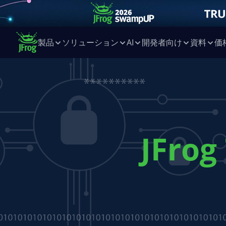
製品
ソリューション
AI
開発者向け
資料
価
JFrog