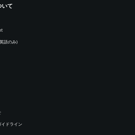
について
nt
(英語のみ)
せ
ガイドライン