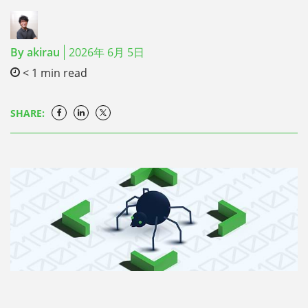
By
akirau
2026年 6月 5日
< 1
min read
SHARE: