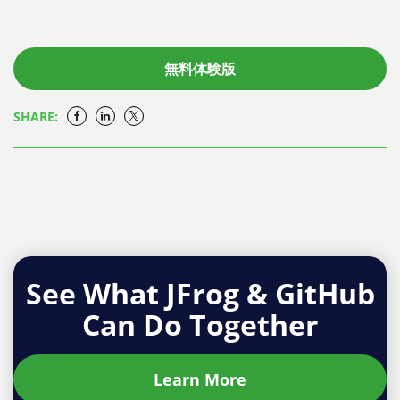
無料体験版
SHARE:
See What JFrog & GitHub
Can Do Together
Learn More