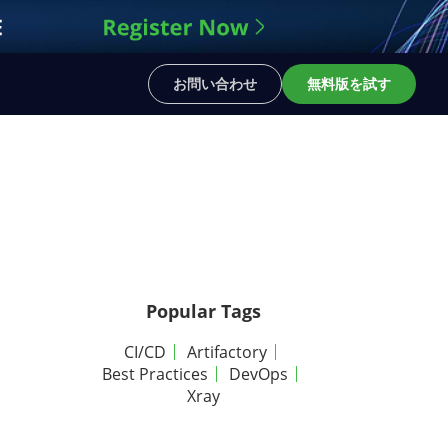
お問い合わせ
無料版を試す
Popular Tags
CI/CD
Artifactory
Best Practices
DevOps
Xray