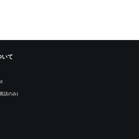
について
nt
(英語のみ)