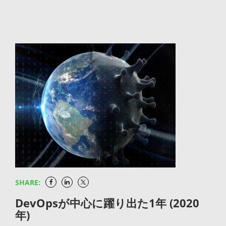
番を問わずに実施するもできますし、これら2つのイ
す。 コンテナレジストリの入門書からMavenリポジ
うにしています。 ArtifactoryはGitから課題キーを収
で提供されている無料のサブスクリプションを使用し
ンテグレーション・アプローチの内の1つだけを選択
トリの高可用性を実現する方法まで、内容は多岐にわ
集し、ビルドと一緒に記録することができます。これ
ているユーザーを含め、JFrogプラットフォームのク
することもできます。JenkinsをJFrog Pipelinesとのイ
たります。Helmのチュートリアル集やDevOpsクラウ
はArtifactoryが取得する他のすべてのビルド情報に加
ラウドユーザーがDocker Hubのイメージpullの制限
ンテグレーション後は#3に進むことができます:
ドソリューションを深堀りしたものもあります。これ
えて、ビルドに関するナレッジを提供し、コンポーネ
に直面しないことを保証することで、その思いを実現
Incoming Webhookを使用してJenkins（CI）から
らに共通しているのは、具体的なヒントが書かれてい
ントバイナリへのトレース可能なパスとビルドの条件
します。 ハイレベルにおいてはこれは組織のビジネス
Pipelines（CD）をトリガー SDLCの一部を移行する
て、すぐに実践できることですので、是非お読み下さ
を提供します。 Artifactoryダッシュボードのビルド情
リスクを低下させます。重要な本番稼働アプリケーシ
方法はJFrog Pipelines（CI）からJenkinsインテグレー
い。 (※各リンク先は多くが日本語に翻訳されている
報ではJiraの各課題がIssuesタブに表示され、シーム
ョンのバイナリに信頼性の高いソースがないと、ビジ
ションを使用して、Jenkins（CD）を起動 プロセスを
のでご活用ください。今後も随時日本語コンテンツを
レスにJiraの各課題キーへのリンクが提供されます:
ネスは不安定な状況に陥るからです。必要なDocker
合理化するために自動化を推進し、JFrog Pipelinesを
増やしていきます。) DevOps 101: Container
Artifactory用のCIサーバー・ビルド・インテグレーシ
Hubイメージへの自由なアクセスを提供することで、
使用して新しいCI/CDプロセスを設計します。 1.
Registries / DevOps 101: コンテナレジストリ コンテ
ョンを使用している場合は既にこの利点を実感してい
ビルド環境と本番環境の中断を防ぎ、ビジネスの継続
JFrog…
ナレジストリって何？パブリックとプライベートの違
るかも知れません。JFrog Pipes for Bitbucket
性、スピード、効率性を提供します。 ここで、2つの
いは？どうやって使うの？JFrog デベロッパーアドボ
Pipelinesなどの多くはArtifactoryがGitから自動的に
主要なユースケースを検証することで、このパートナ
SHARE:
ケイトのKat Cosgroveが書いたこの記事を読んで、コ
情報を収集します。 そのため、ほとんどの開発者は
ーシップがお客様のビジネスをどのように変えるのか
ンテナレジストリに関する様々な質問に対する答えを
DevOpsが中心に躍り出た1年 (2020
既にArtifactoryのビルドをJiraの課題にリンクしてお
を詳しく見てみましょう。 Docker Hubのpullスルー
年)
見つけてください。クラウドネイティブ開発に真剣に
り、すべての課題がどのビルドで解決されたかを確認
キャッシュとしてのArtifactory JFrog Artifactoryをロ