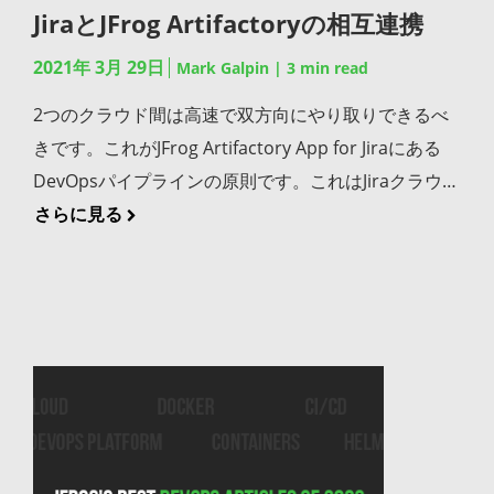
懸念事項をご紹介します。具体的にはJenkinsから
もうCIOのウィッシュリストではありません。今や
ChartCenterを使用するように設定しています。この
です。Artifactoryは弊社のプラットフォーム上で使え
JiraとJFrog Artifactoryの相互連携
JFrog Pipelinesへの移行方法です。 なぜ、動作してい
DevSecOpsはSDLCの不可欠な一部として必須のIT戦
サービス終了により、それらのリモートリポジトリは
る、ユニバーサル・ソフトウェア・パッケージ管理ソ
2021年 3月 29日
るプロセスを変更してデプロイを危険にさらす必要が
Mark Galpin
|
3
min read
略となっています。組織が適切なDevSecOpsソリュ
無効になってしまうのですか？ Bintrayおよび各
リューションです。 このパートナーシップにより、
あるのでしょうか？ すべてのCI/CDプロセスをJFrog
ーションを選択した場合でもリーダーはチーム全体で
2つのクラウド間は高速で双方向にやり取りできるべ
Centerに対してリモートリポジトリを設定した
JFrogとDockerはこれらを提供します: 開発者がコンテ
Pipelinesに移行するには膨大な時間がかかりません
健全なDevSecOpsプロセスを実装していることを確
きです。これがJFrog Artifactory App for Jiraにある
Artifactoryは、このサービス終了の影響を受けませ
ナで作業する際の最適なユーザーエクスペリエンス ツ
か？ Jenkinsではプラグインがあります。JFrogでも同
認する必要があります。これにはアプリケーション・
DevOpsパイプラインの原則です。これはJiraクラウド
ん。JFrog Cloudのお客様には、今後も
ールを選択する際の自由度と柔軟性 相互のお客様をサ
様にサポートされるのでしょうか？ Jenkinsパイプラ
セキュリティのベストプラクティスについて、開発者
での課題とJFrog DevOps Platform for cloud上の
さらに見る
jcenter.bintray.com、gocenter.io、および
ポートするための専用チャネル クラウドネイティブ・
イン例 以下のエンドツーエンドのKubernetes CI/CD
とDevOpsの実践者を継続的に教育する必要性も含ま
Artifactoryのビルドとの相互連携が可能なリンクを構
repo.chartcenter.ioをArtifactoryリモートリポジトリ
アプリケーションを合理的に提供する、エンタープラ
Jenkinsパイプラインを使用し、JFrog Pipelinesがどの
れます。開発者の数はセキュリティ専門家の数よりも
築するものです。 課題の記録をDevOpsパイプライン
として使用していただくことをお勧めします。JFrog
イズレベルの信頼性とパフォーマンス ちょっとした背
ように機能するのかを示します。このパイプラインは
250倍も多いため、脆弱性のギャップを埋めるために
に導入 JFrog Artifactory App for Jiraをインストール
をご自身でインストールしているお客様は、これらの
景説明 昨年、DockerはDocker Hubからのコンテナイ
一般的に知られているpet-clinic Mavenプロジェクト
は開発チーム全体にセキュリティの知識を行き渡らせ
することで以下が実現できます: Artifactoryでビルド
リポジトリからの取得を続けることもできますが、5
メージのpullについて、消費量ベースの新しい制限を
をビルドし、Dockerでコンテナ化し、作成したイメ
ることが不可欠です。 リポジトリ、バイナリ、CI/CD
したものを表示し、どのJiraの課題が修正されたのか
月1日までに正規リポジトリに移行することをお勧め
発表しました。具体的には匿名の無料ユーザーは6時
ージをHelm chartを使用してK8sクラスタ環境にデプ
自動化、OSS構成分析を管理でき、コンテナ化された
を確認した後、Jiraで表示することができます。 Jiraで
します。 JFrog Platformのサブスクライブについて、
間あたり100 pullまで、認証済みの無料ユーザーは6時
ロイします。この処理には以下のステップが含まれて
リリースフレームワークをサポートするDevSecOps
課題を表示し、Artifactoryのどのビルドに修正が含ま
他にも質問があります。誰に連絡すれば良いですか？
間あたり200 pullまでです。 Fortune 100の大多数を
います: 継続的インテグレーション（CI） Mavenプロ
プラットフォームを選択することは困難な作業に思え
れているのかを確認可能であり、Artifactoryでアーテ
他にも回答が必要な方はjp-public@jfrog.comまで日
含む何千もの企業の何百万人ものユーザーがJFrog