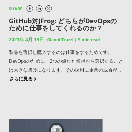
ティコンプライアンスを確保し、監査・監視機能も備
SHARE:
えています。 JFrogが新たに提供するこれらの製品
GitHub対JFrog: どちらがDevOpsの
は、安全でコンプライアンスの重要な環境にネイティ
ために仕事をしてくれるのか？
ブでシンプルかつ安全なインストールを行うことを可
能にします。これは米国の連邦政府、州政府、および
2021年 4月 19日
Gianni Truzzi
|
5
min read
地方政府にサービスを提供する規制業界のお客様に役
製品を選択し購入するのは仕事をするためです。
立てていただけることでしょう。JFrogのセルフホス
DevOpsのために、2つの優れた候補から選択すること
トライセンスを使用することで、安全なクラウドでの
は大きな賭けになります。その採用に企業の成否がか
作業を必要とするソフトウェアメーカーは大規模な
かっています。 最高の候補であるJFrogとGitHubの2
さらに見る
DevOpsの導入を加速することができます。 （訳: エ
つがあります。では、どちらが最適かを判断しましょ
ンタープライズDevOpsは規制の多い組織においては
う。競合する機能だけでなく、どちらが仕事を成功さ
とりわけ、スケーラビリティ、セキュリティ、コンプ
せるための最善の方法を提供してくれるのでしょう
ライアンス、そしてマネジメントに関する要件を満た
か？ 候補: GitHubとJFrog GitHubには素晴らしい経歴
すソリューションを必要とします。弊社のクラウドサ
があります。ソースコード・コラボレーションツール
ービスを拡大し、最大の政府系クラウド・プロバイダ
の業界標準を打ち立て、GitHubのバージョン管理シ