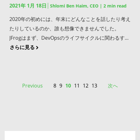
取り組む上での重要なトピックについて、専門用語を
2021年 1月 18日
することができます。ビルド・インテグレーションを
Shlomi Ben Haim, CEO
|
2
min read
ーカルコンテナ・キャッシュとして活用し、Docker
使わずに分かりやすく書かれています。 How to set
利用していない場合、この機能を有効にするために
Hubへの無制限のアクセスと組み合わせることで、以
2020年の初めには、年末にどんなことを話したり考え
up a Private, Remote and Virtual Docker Registry /
JFrog CLIを利用してGitの情報を収集できます。 課題
下のようなさまざまなメリットを得ることができま
たりしているのか、誰も想像できませんでした。
プライベート・リモート・バーチャルなDockerレジ
からビルドへ Artifactoryのビルドは既にJiraの課題に
す。 開発者の生産性の向上。開発者はDocker Hubの
JFrogはまず、DevOpsのライフサイクルに関わるすべ
ストリをセットアップする方法 Dockerレジストリの
リンクすることができるため、Jiraの課題を
制限なしにローカルコンテナ・キャッシュとして
てをひとつに統合することについてお伝えしました。
さらに見る
話題に引き続き、JFrog デベロッパーアドボケイトの
Artifactoryのビルドにリンクすることができれば便利
JFrog Artifactoryを利用することで、コンテナへのア
世界的なパンデミックの影響を受けて、この団結と一
Melissa McKayによる記事をチェックしてみてくださ
ではないでしょうか？ JFrog Artifactory App for Jira
クセスをより迅速に行うことができます。 ITリソース
体感を謳うメッセージはあっという間に想像以上の大
い。JFrog Container Registryを使って、ローカル・
をインストール後、どのArtifactoryのビルドがその課
の最適な利用。DockerイメージをローカルのJFrog
きなものになりました。 2020年がJFrogにとって、そ
リモート・バーチャルなDockerレジストリを無料で
題を解決しているかをJiraの課題内で確認することが
Artifactoryにキャッシュすることで、外部のネットワ
してもちろん世界にとっても忘れられない年となりま
Previous
8
9
10
11
12
13
次へ
数分以内にセットアップする方法がステップバイステ
できます。 まず、Atlassian Marketplaceでアプリを
ークへのトラフィックが減少し、企業の帯域幅の消費
した。この1年を振り返って将来を見据えるにあた
ップで書かれています。 10 Helm Tutorials to Start
探します。”JFrog”で検索すれば見つかります。 アプ
を削減します。さらに、Docker Hubのインフラスト
り、重要なマイルストーンをいくつか簡単にご紹介し
your Kubernetes Journey / 10のHelmチュートリア
リのインストールをクリック後、Jiraがそのビルドデ
ラクチャへの負荷も軽減され、DevOpsコミュニティ
ます。 デジタルトランスフォーメーションの加速 あ
ルでKubernetesの旅へ HelmはKubernetesに最適な
ータに接続できるようにArtifactoryサービスに関する
全体に利益をもたらします。 コードの健全性とセキュ
らゆる人の日常生活に影響を与えたパンデミックは安
アプリケーション・パッケージマネージャです。
情報を入力する必要があります。 JFrog Artifactory
リティの強化。当社の脆弱性スキャンツールである
全で効率的、かつ信頼性の高いハイブリッドな
JFrogの製品エキスパートであるDeep Dattaがこの記
Appを設定する方法は以下の通りです: Artifactory
JFrog Xrayを活用することで、開発者はDocker Hub