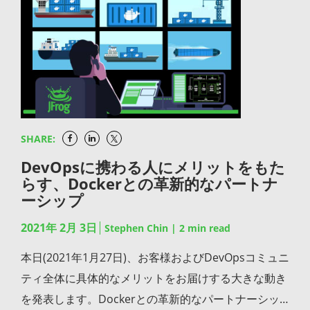
ポートする必要があります。コンテナ技術を再帰的に
ーションのデリバリーを実現するために、SDLCにセ
され、Bintrayサービスを利用できなくなります。こ
語として定着しています。多数のプラグインを使用す
判断し、各レイヤーへ詳細な調査できれば脆弱性が検
キュリティをネイティブに組み込む方法を学びましょ
れには、UIとREST APIの両方を利用した既存のソフト
ることで互いに干渉してJenkinsは複雑になってしま
出できないことはありません。残念ながら、一部のス
う。 この他に類を見ないウェビナーをお見逃しなく。
ウェア配布、アカウント管理アクセス、コンテンツの
います。この”プラグイン地獄”を回避する一つの方法
キャンツールはコンテナをサポートしていない場合や
ダウンロードが含まれます。この日以降もJCenterリ
は、より多数のサーバーやインスタンスにワークロー
コンテナのさまざまなレイヤーと全ての依存関係を理
ポジトリはアーティファクトを提供しますが、エンド
ド（とプラグイン）を分散することです。しかし開発
解していないものもあります。 ガバナンスの自動化
ユーザーは正規のリポジトリに移行する必要がありま
チームがJenkinsのインスタンスを増加することによ
ガバナンスに関しては企業のセキュリティオフィスと
す（例: JavaパッケージはMaven Centralから取得する
SHARE:
ってサイロ化してしまい、今度は増加するJenkinsの
連携して自動化できることです。ガバナンスシステム
必要があります）。2022年2月1日以降、JCenterは
DevOpsに携わる人にメリットをもた
構成を管理することになるという課題に直面します。
は企業のポリシーを自動的に実行し、それに応じたア
Artifactory経由でアクセスした時のみアーティファク
らす、Dockerとの革新的なパートナ
残念ながら、複雑さの種類が変わるだけになってしま
クションを介入なしに実行できなければなりません。
トを提供します。 GoCenterとChartCenterに代わる
ーシップ
います。また、Jenkinsはコンテナやマイクロサービ
主な機能は以下の通りです: 電子メール、インスタン
コミュニティは何ですか？ Goチームはpkg.go.devと
ス以前の時代のために作成されました。どのようなツ
2021年 2月 3日
トメッセージ、Jiraなどの各種チャネルを介したセキ
Stephen Chin
|
2
min read
いうGo開発者向けのモジュールリポジトリを構築し
ールであれ、その価値を維持するためには、技術トレ
ュリティやコンプライアンス違反の通知 ダウンロード
ました。同様にHelmコミュニティはArtifactHubと呼
本日(2021年1月27日)、お客様およびDevOpsコミュニ
ンドと上手く連携する必要があります。 このブログで
のブロック 脆弱なコンポーネントを含むビルドの失敗
ばれるチャートとパッケージのライブラリを構築して
ティ全体に具体的なメリットをお届けする大きな動き
はSDLCの一部としてJFrog Pipelinesを使用し、CI/CD
脆弱性のあるリリースバンドルのデプロイ防止 パイプ
おり、これをChartCenterの代わりに使用することが
を発表します。Dockerとの革新的なパートナーシッ