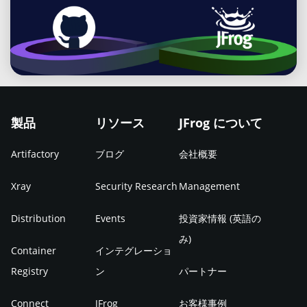
開発者にはこれまで以上に多くの要求が課せられてい
ます。より早く提供する、セキュリティを組み込む、
より多くの革新を行う、コストを削減する...数え上げ
ればきりがありません。 これを実現するために、開
発・運用するエンジニアのグローバルなコミュニティ
はパッケージ管理、セキュリティ、CI/CD、配布、管
製品
リソース
JFrog について
理機能を単一のソリューションにした、エンドツーエ
ンドでネイティブに統合されたプラットフォームを必
Artifactory
ブログ
会社概要
要としています。 こうした声に常に耳を傾けていた私
Xray
Security Research
Management
たちは、業界をリードするDevOpsツールのコレクシ
ョンを単一のゴールに向けた完全な統合プラットフォ
Distribution
Events
投資家情報 (英語の
ームにまとめました。 完全なエンドツーエンドで完全
み)
にユニバーサルな、ハイブリッドで柔軟なDevOpsプ
Container
インテグレーショ
ラットフォームの実現は業界初です。これでクラウド
Registry
ン
パートナー
ネイティブな世界におけるDevOpsに関する最新の課
Connect
JFrog
お客様事例