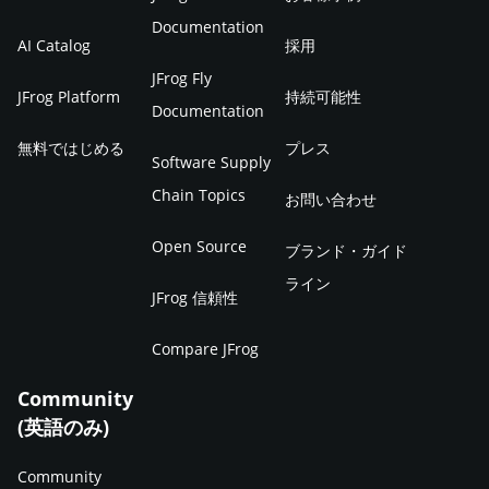
題に対応できます。私たちはこの1年間にJFrog
Documentation
Platformが採用されたことを非常に喜ばしく思ってお
AI Catalog
採用
り、今後もお客様の声を聞きソリューションを提供し
JFrog Fly
JFrog Platform
持続可能性
続けることで、2021年にはより大きなイノベーション
Documentation
を生み出したいと考えています。 世界が注目するソフ
無料ではじめる
プレス
Software Supply
トウェアパッケージ 「真似することが最も誠実なお世
Chain Topics
お問い合わせ
辞になる(Imitation is the sincerest form of
flattery.)」という慣用表現があります。その通りです
Open Source
ブランド・ガイド
が、パッケージを中心としたアプローチを支持する企
ライン
JFrog 信頼性
業が増えていることは喜ばしいことです。 JFrogは10
年以上前にバイナリリポジトリの概念を世に広め、ソ
Compare JFrog
フトウェアパッケージビジネスに取り組んできたこと
Community
を誇りに思っています。パッケージ（別名：バイナ
(英語のみ)
リ）はオープンソースのハブから消費するだけでな
く、お客様が構築し、パッケージングし、セキュリテ
Community