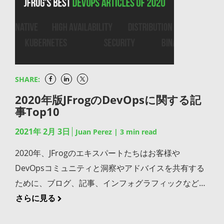
ジェクト（Pet Clinic Springアプリケーション）をビ
るかもしれません。またオンプレミス、クラウド、マ
ィファクトをダウンロードすることができます。
本語でお気軽にお問い合わせください。
Artifactoryでソフトウェアのアーティファクトとコン
ルドし、作成されたバイナリをArtifactoryにデプロイ
ルチクラウド、ハイブリッドのデプロイメントをサポ
Atlassian Marketplaceで利用できるJFrog Artifactory
テナイメージをホスティングして管理しています。こ
します。 新しいアプリケーションをDockerでコンテ
ートすることは更に複雑な作業となります。しかし、
appは現在、JFrog Platformのクラウドアカウントと
れらJFrogのお客様はDocker Hubでホスティングされ
ナ化し、新しいイメージをArtifactoryにデプロイしま
今回ご紹介したソリューションに求めるべき事項のチ
Atlassianのクラウドアカウントで動作します。JFrog
ているコンテナイメージをミラーリングしていること
す。 継続的デリバリー（CD） k8s用のパッケージマ
ェックリストを出発点として検討してみてはいかがで
Artifactory appは毎日利用しているツールをソフトウ
がよくあります。そこで私たちはすぐに、新しいポリ
ネージャであるHelmをインストールします。
しょうか。この7つのヒントがベンダーに正しい質問
SHARE:
ェアの開発とリリースをトップスピードで行えるよう
シーについて情報提供し、さまざまな方法でお客様と
Artifactoryで利用可能なHelm Chartを使用し、アプ
をし、マーケットのノイズを断ち切り、十分な情報に
2020年版JFrogのDevOpsに関する記
にします。 ビルドから課題へ どのJiraの課題がビルド
コミュニケーションをとり、変更内容を説明してきま
リケーションが保存されているイメージをk8sベース
基づいた意思決定を行うための確固たる基盤となるこ
事Top10
に関連しているかを確認するために必要なことは何も
した。 特に、DockerレジストリとしてのDocker Hub
の本番環境にデプロイします。 上記のパイプライン
とを願っています。
ないかも知れません。Artifactoryは既に利用している
に依存している組織ではこのポリシーがDevOpsチー
2021年 2月 3日
Juan Perez
|
3
min read
（JenkinsfileとDockerfile）のコードサンプルはこち
DevOpsパイプラインツールやワークフローで利用で
ムの生産性に影響を与える可能性があることをお伝え
らにあります。 この一般的なCI/CDの例を利用して実
2020年、JFrogのエキスパートたちはお客様や
きます。 Gitリポジトリのソースコードをチェックイ
し、JFrog Artifactoryを活用してコストをコントロー
装可能なテクニックを見てみましょう。 JFrogパイプ
DevOpsコミュニティと洞察やアドバイスを共有する
ンする際、それぞれの変更が解決したJira の課題キー
ルする方法をお伝えしました。 すべてをより良いもの
ラインで効率的に実施 JFrog Pipelinesを開始するには
ために、ブログ、記事、インフォグラフィックなどコ
（複数可） をタグ付けしていると思います。これは開
に しかし、私たちはさらに踏み込んで、お客様が遭遇
3つの基本的なテクニックがあります。最初の2つは
ンテンツの宝庫を公開しました。見逃した方や再読し
さらに見る
発者が従うべきベストプラクティスであるだけでな
する可能性のある障壁を取り除きたいと考えていまし
Jenkinsとのインテグレーションを実現するもので順
たい方に向けて、特に人気のあるものをご紹介しま
く、多くの企業が必ず課題を添付してコミットするよ
た。このパートナーシップによりAWS、GCP、Azure