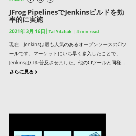
のグループセラピー・セッションをご用意しました。
クエストは引き続き機能します）。 2021年3月31日
せん。 可視性とインパクト分析を実施する
JFrog PipelinesでJenkinsビルドを効
それはDevSecOps knowledgeです。2月10日午後3時
JCenterへの新規追加は終了します。 2021年4月12, 26
率的に実施
DevSecOpsの「勝者」はバイナリが使用しているOSS
（PST）に開催したウェビナー“Your Software is
日 2021年5月1日に終了するサービスについて、利用
ライブラリやコンポーネントだけでなく、zipファイ
Secure Until it’s Not”ではJFrogのデベロッパー・アド
者の皆様にお知らせするために短期間サービスの一時
2021年 3月 16日
Tal Yitzhak
|
4
min read
ルやDockerイメージにパッケージされているもので
ボケイトであるKat Cosgrove氏とMelissa McKay氏、
停止を行います。具体的な時間はBintrayのステータ
現在、Jenkinsは最も人気のあるオープンソースのCIツ
あっても、それらを解凍してスキャンし、全てのレイ
GoogleのシニアスタッフエンジニアであるSeth
スページでお知らせします。 2021年5月1日 Bintrayの
ールです。マーケットにいち早く参入したことで、
ヤーや依存関係を確認する方法もを理解できる必要が
Vargo氏が登壇しました。洞察、ヒント、推奨事項が
サービスが利用できなくなります。GoCenter、
JenkinsはCIを普及させました。他のCIツールと同様、
あります。組織のアーティファクトと依存関係構造を
満載です。 講演者は参加者からの質問を含めた幅広い
ChartCenterのサービスはArtifactory以外からは利用
Jenkinsは開発者がソースリポジトリにコードをコミ
さらに見る
理解できるソリューションは可視性を提供し、ソフト
ディスカッションで以下のようなトピックを取り上げ
できなくなります（ConanCenterは影響を受けませ
ット後、自動的にビルドしてテストを行うことが可能
ウェアエコシステムのあらゆる場所で検出された脆弱
ます: 脆弱性の検出と管理 SDLCセキュリティのユース
ん）。 2022年2月1日 JCenterのサービスは
です。これにより開発者はバグを早期に把握し、素早
性やライセンス違反の影響を判断することができま
ケース 設定ミスの危険性 サードパーティ製オープン
Artifactory以外からは利用できなくなります。 下
くデプロイすることができます。 初期リリースから
す。 コンテナとクラウドネイティブ・フレームワーク
ソース・ソフトウェアの安全な利用 CI/CDセキュリテ
記、想定されるご質問にお答えします。 Bintrayと
10年以上経った今、Jenkinsは岐路に立たされていま
のサポートが必要 ソリューションはクラウドネイティ
ィ自動化 "在宅ワーク"におけるセキュリティ・アドバ
JCenterのサービス終了後はどうなりますか？ 2021年
す。Jenkinsコミュニティの大部分にとってJenkins
ブデプロイメントのデファクトスタンダードになりつ
イス こちらから、より安全で安定したコード、より迅
5月1日のサービス終了により、既存のBintrayユーザ
は”容認”するツールとなっています。Jenkinsスプロー
つあるコンテナベースのリリースフレームワークをサ
速なソフトウェア開発で、よりアジャイルなアプリケ
ー全員に影響が出ます。Bintrayユーザーはブロック
ル（管理するサーバの数が増える）という言葉はIT用