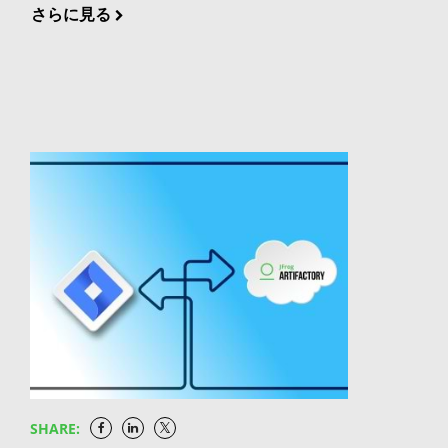
DevOpsフローを加速し、改善する方法をご説明しま
ラインを横断する DevSecOpsにおける差別化要因
できます。 私はBintray EnterpriseまたはBintray Pro
プにより、JFrog DevOpsプラットフォームのクラウ
さらに見る
す。 JFrog Pipelinesはソフトウェアを構築、テスト、
は、この網羅的なデータを取得し、リポジトリ、ビル
を使用しています。どのようなサポートが期待できま
ドユーザーはDocker Hubのイメージpull時の回数制
デプロイするための自動化ソリューションです。以下
ド、コンテナにまたがる全てのバイナリのセキュリテ
すか？ Bintray Enterpriseおよびその他の厳選された
限から解放されます。 創業以来弊社の柱となっている
のような機能を含む、すべての主要なDevOpsパイプ
ィスキャンに紐付けることができるソリューションに
お客様には、移行がスムーズに進むよう、JFrogのア
「Too integrated to fail (最適なインテグレーショ
ラインプロセスのエンドツーエンドのオーケストレー
なるでしょう。SDLC全体にまたがることができ、本
カウント担当者から連絡があります。アカウントの無
ン)」という原則に基づいて構築された、JFrogのイン
ションと最適化を提供します: Pipelinesは単体の
番環境へのデプロイ後も脆弱性やコンプライアンス違
効化とデータ削除の前に、Bintrayデータがすべて正
テグレーション・パートナーのエコシステムがこの合
CI/CDソリューションではなく、Artifactoryとバイナ
反を継続的に検出・監視できるプラットフォームは群
常に取得されたことを確認し、コンテンツがダウンロ
意によりさらに強化されます。弊社の優先事項は
リを中心としたJFrog Platformの一部 プラグインフリ
を抜く存在となるでしょう。 ハイブリッド化 ハイブ
ードされなくなったことを確認するための十分なサポ
DevOpsチームの作業を合理化、自動化、簡素化する
ーのアーキテクチャ - プラグインのメンテナンスは面
リッド・インフラストラクチャをまだ所有していなく
ートを提供します。 BintrayとJCenterがサービス終了
ことであり、今回のようなインテグレーション・パー
倒 ネイティブStepによる迅速かつシンプルなパイプ
ても、これからは所有することになるでしょう。現在
になった後、私のデータはどうなりますか？ Bintray
トナーシップを追求することは中核にあるJFrogのコ
ライン設定 無限に拡張できる（Jenkinsスプロールと
進行中のクラウド・ジャーニーとインフラストラクチ
のデータはすべて5月1日までダウンロード可能です。
ア・バリューです。 JFrog Artifactoryを使用している
比較して）集中型サービス YAML – 習得が容易 JFrog
ャのハイブリッド化をサポートするツールとソリュー
JFrogは正式なサービス終了日の数週間後にデータの
開発者にDocker HubとDockerオフィシャルイメージ
Xrayよる脆弱性スキャンとライセンス・コンプライア
ションを今すぐ選択することで、どこにいても
削除を開始し、それ以降はBintrayのデータを保持す
への無制限かつ高性能なアクセスを提供し、クラウド
ンス JFrogのソリューションエンジニアとして
DevSecOpsパイプライン全体で一貫性と標準を確保
ることはありません。 私はArtifactoryリモートリポジ
ネイティブ・アプリケーションの開発を簡素化する―
Enterprise+を導入するお客様からよく受ける質問や
することができます。 終わりに際して DevSecOpsは
SHARE:
トリをBintray、JCenter、GoCenter、または
これがこのパートナーシップの最初のマイルストーン