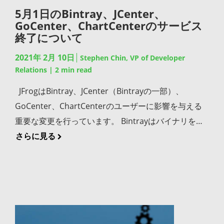
ビルドを作成し、顧客のデバイスに迅速に届けること
ジョンにJFrogのソリューションを迅速に導入するこ
5月1日のBintray、JCenter、
ティカルなものになっています。 このブログ記事では
です。高品質のバイナリはバイナリ管理と配布方法を
とができます。 Azure Government Azure
GoCenter、ChartCenterのサービス
OSSに含まれている可能性のある脆弱性を軽減するた
知っているスマートなシステムから生まれます。 その
終了について
Governmentのお客様はAzure MarketplaceからJFrog
めに最も効果的なツールや技術の種類を見ていきま
ためには: JFrog GitHub Automation: Natively
ArtifactoryとJFrog XrayをAzure Governmentの3つの
す。次に特にソフトウェア構成分析（SCA）の分野に
2021年 2月 10日
Stephen Chin, VP of Developer
integrated CI/CD ✅ ✅ Build Promotion for Release
リージョン(アリゾナ州、バージニア州、テキサス州)
Relations
|
2
min read
おいて市場で利用可能な多くの異なるオプションを評
Staging ✅ X Extended Metadata for Traceability ✅ X
のいずれかに導入することができます。 数ある選択肢
価する際に、米とモミ殻を分離し、より良く、より多
JFrogはBintray、JCenter（Bintrayの一部）、
Advanced Query Language ✅ X Proxy Repository…
JFrog DevOps Platformはハイブリッドクラウドとマ
くの情報に基づいた意思決定を行うための役立つヒン
GoCenter、ChartCenterのユーザーに影響を与える
ルチクラウドの両方のインフラストラクチャを必要な
トを共有します。 現代の開発の実態 今日の典型的な
重要な変更を行っています。 Bintrayはバイナリを公
規模でサポートすることができる、クラウドに完全対
アプリケーションの90%近くが公開されているオープ
開して配布するための無料で普遍的なクラウドプラッ
さらに見る
応した統合ソリューションです。 JFrog DevOps
ンソース・ライブラリのOSSコンポーネントで構成さ
トフォームをオープンソースコミュニティに提供して
Platformはお客様がオンプレミスやクラウドサービス
れています。この傾向はアプリケーションに存在する
きました。BintrayはJava OSSライブラリ、パッケー
にインストールできるセルフホスト（BYOL）ソリュ
脆弱性の数を増加させており、その結果として悪用や
ジ、コンポーネントを提供するJCenterリポジトリの
ーションとして、あるいはすべてのパブリッククラウ
侵害の数も増加しています。企業はDevOpsパイプラ
ホストとして、JFrogがJavaコミュニティをサポートす
ド上で提供されるSaaSサブスクリプションとして提供
インに統合された、より多くのセキュリティチェック
るのに貢献しました。GoCenterとChartCenterを立
されます。JFrogはすでに大規模なソフトウェア配信
を追加することで対応しています。 しかし、セキュリ