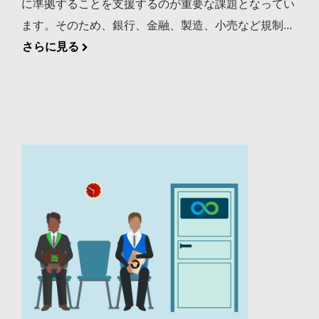
に準拠することを支援するのが重要な課題となってい
ます。そのため、銀行、金融、製造、小売など規制の
厳しい業界の多くがDevOpsの弊社のお客様となって
さらに見る
います。 この度、JFrog DevOps Platformのソリュー
ションであるJFrog ArtifactoryとJFrog XrayがAWS
GovCloud (US)とAzure Governmentのクラウドを使
用しているお客様向けに、ネイティブのデプロイメン
トテンプレートで利用できるようになりました。これ
を発表できることを嬉しく思います。 政府機関向けガ
バナンス AWSとAzureといったクラウド環境はITAR、
FedRAMP DFARS、DoD（SRG）インパクトレベルな
どの厳しい規制要件を政府機関や請負業者などが遵守
するためのコンピューティングインフラを提供してい
ます。また、暗号化と鍵の管理によって機密性の高い
未分類のデータファイルを保護することで、セキュリ