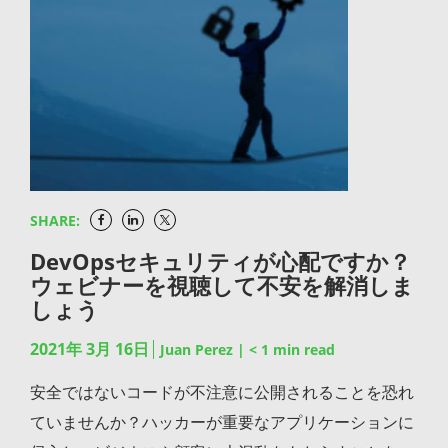
ち上げ、同様のサービスをGoとクラウドネイティブ
のためのプラットフォーム機能を網羅したソリューシ
ティのプロや開発者は本番ソフトウェアの安全性と安
のコミュニティに拡張しました。 JFrogは開発者が直
ョンをAWS、Azure、GCP、プライベートインスタン
定性を確保するために、どのような種類のツールが本
面する新たな課題に対応するために進化しています。
スを含む18のクラウド・リージョンで提供していま
当に必要なのでしょうか？公平に考えればソフトウェ
Bintrayが提供するサービスの多くは、オープンソー
す。…
ア開発ライフサイクル（SDLC）のさまざまな領域に
スコミュニティのためにJFrog Platformによって提供
対応する DevOpsセキュリティツールには大まかなカ
されています。同様にGoとHelmのコミュニティは、
テゴリがあります: コード分析（静的・動的） ソフト
当社のセンターの代わりとなる、独自のセントラルリ
ウェア構成分析（サードパーティのOSS用) ランタイ
ポジトリを提供しています。 JFrog Platformの生産性
SHARE:
ムセキュリティ解析（コンテナを含む） 理想的にはチ
を効率化するため、Bintray（JCenterを含む）、
DevOpsセキュリティが心配ですか？
ームは完全なSDLCセキュリティのために、これらの
GoCenter、およびChartCenterのサービスを2021年5
ウェビナーを視聴して不安を解消しま
領域をすべて採用することを目指すべきですが、この
月1日に終了します。これらのサービスのユーザー
しょう
ブログではOSSコンポーネントやバイナリの脆弱性や
は、それぞれの正規リポジトリに移行する必要があり
2021年 3月 16日
Juan Perez
|
< 1
min read
ライセンスコンプライアンス違反の軽減を具体的に対
ますが、その他のバイナリ配布のニーズに対応できる
象としたソフトウェア構成分析に焦点を当てていきま
安全ではないコードが不注意に公開されることを恐れ
無料および有料のJFrog Platformクラウド・サブスク
す。 DevSecOpsの7つの必須事項 ここでは
ていませんか？ハッカーが重要なアプリケーションに
リプションを引き続き提供します。さらにJFrogは
DevSecOpsツールを選択する際に確認しておくべき7