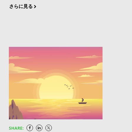
フトウェアデリバリのための統一されたシステムの下
クラウドでの利用が可能になったことで、さらに多く
しかし選択肢を探してDevSecOps市場に飛び込んだIT
さらに見る
でソフトウェアを構築（JFrog Pipelines）、セキュア
の組織がLiquid Softwareの未来に向かって進むこと
およびDevOpsのプロはすぐにDevSecOpsツールやフ
（JFrog Xray）、配布（JFrog Distribution）するのに
ができます。つまり、ソフトウェアのアップデート
レームワークの数が膨大で混沌としていることに気付
役立つスケーラブルなソリューションで構成されてい
が、遅延、ダウンタイム、セキュリティリスクなし
きます。このような選択肢の多さから、どのセキュリ
ます。 仕事: 責任と義務 DevOpsを成功させるために
に、開発者からあらゆるデバイスにシームレスかつ安
ティソリューションを選択すべきか、どのようにして
は選択したソリューションで重要事項をすべて満たせ
全に流れるようになるということです。 始め方 これ
ソフトウェア開発パイプラインに統合すべきかを理解
なくてはなりません。ここではGitHubとJFrogを比較
らのセルフホスト型製品はBYOLインストールのため
しようとする場合、意思決定の疲労や分析の麻痺に陥
し、それぞれが仕事をどの程度こなすことができるか
にJFrog Enterpriseのサブスクリプションライセンス
ることがよくあります。 しかし、そもそもなぜ
を見てみましょう。 6つの障害 DEVOPSの成功に向け
を必要とします。導入後、お客様はJFrogの
DevSecOpsが注目されるようになったのでしょう
て | EBOOK リリースの高速化 私たちの長年の経験が
Enterpriseサブスクリプションのライセンスキーを提
か？イノベーションのペースに追いつくため開発者は
証明しているのは「DevOpsの達成はバイナリが全て
供し、Enterpriseグレードの機能を活用することがで
オープンソースソフトウェア（OSS）の利用を飛躍的
である」ということです。 ソフトウェア開発の主役は
きます。 JFrog ArtifactoryとJFrog Xrayを政府系クラ
に増やし、今ではアプリケーション開発パイプライン
コードであり、品質の良いコードはその書き方を知っ
ウドに導入するには以下の方法があります。 AWS
での利用が広まっています。より多くのソースコード
ている人たちに力を与えることで生まれます。 ソフト
GovCloud AWS GovCloudをご利用のお客様はAWS
が「外部」から送られてくるようになったため、その
ウェアデリバリの主役はバイナリであり、品質の良い
Marketplaceを利用してUS EastおよびUS Westリー
SHARE:
内容を把握し、理解する必要性は今やミッションクリ