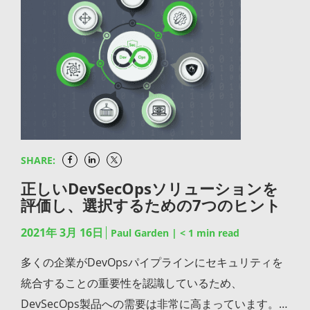
ーへの導入を合理化できることを嬉しく思います。）
ステム（VCS）はすでに開発パイプラインで重要な役
JFrog Platformの特徴 エンタープライズDevOps、特
割を果たしているかもしれません。現在では
に米国政府や規制された環境のためのDevOpsにはこ
Microsoftの一部となったGitHubは開発者からの信頼
れらの厳しい組織のスケール、セキュリティ、コンプ
を得ているだけでなく、最新のGitOpsプラクティスを
ライアンス、管理の要件をサポートするソリューショ
通じて、運用側からも信頼されるようになってきてい
ンが必要です。 JFrog Artifactoryは普遍的なソフトウ
ます。 GitHubはCI/CDを実行するためのGitHub
ェアパッケージ管理とコンテナレジストリソリューシ
Actionsとローカルパッケージ型リポジトリGitHub
ョンであり、JFrog Xrayはオープンソースのセキュリ
SHARE:
Packagesに基づいて構築されています。また、マイ
ティ脆弱性とライセンススキャンのための継続的なセ
正しいDevSecOpsソリューションを
クロソフトが買収したDependabotを統合し、OSSセ
キュリティとコンプライアンス管理を提供します。
評価し、選択するための7つのヒント
キュリティの脆弱性監視を提供しています。 一方、
JFrog ArtifactoryとJFrog XrayはいずれもJFrog
JFrog DevOps PlatformはArtifactoryを利用していま
2021年 3月 16日
Paul Garden
|
< 1
min read
DevOps Platformの一部です。 ArtifactoryとXrayは
す。Artifactoryは多くのモダンなDevOpsプラクティ
共に、企業のDevSecOpsの取り組みや大規模で継続
多くの企業がDevOpsパイプラインにセキュリティを
スのパイオニアである優れたバイナリリポジトリマネ
的なソフトウェア配信のバックボーンとなっていま
統合することの重要性を認識しているため、
ージャです。JFrog Platformはエンドツーエンドのソ
す。AWSおよびAzureというセキュア・ガバメント・
DevSecOps製品への需要は非常に高まっています。