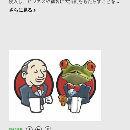
侵入し、ビジネスや顧客に大混乱をもたらすことを心
Dockerのようなハブと提携して、お客様とコミュニ
項目をご紹介します: すべてのアーティファクトをネ
配していませんか？SDLC セキュリティの懸念に圧倒
さらに見る
ティが依存しているインフラストラクチャが十分に維
イティブに管理・解釈ができるツール チームがどの
されていませんか？ご心配なく、あなたは一人ではあ
持されるように支援しています。 昨年1月に発表し
OSSコンポーネントに脆弱性があるかを特定する作業
りません。 DevOpsチームはセキュリティを見過ごし
たConanCenterは、Conanパッケージに依存してい
を行う前に、まず基本的な要件として、その種類や技
たり、後回しにしたりしてはいけないことを知ってい
るCおよびC++開発者のためのより良いリソースとな
術に関係なく全てのアーティファクトとバイナリを一
ます。それによってアプリケーションに対するリスク
るよう、追加投資を行っていく予定です。今後何年に
元的に管理できるユニバーサルなDevOpsプラットフ
が高まることを理解しているためです。厳格なセキュ
も渡って、ConanCenterの開発者エクスペリエンスを
ォームが必要です。DevOpsプラットフォームは、ど
リティのベストプラクティスを適用し、CI/CDパイプ
継続的に改善していきます。 変更は以下のフェーズで
のアーティファクトが使用され、消費され、作成さ
ライン全体でセキュリティチェックをインテグレーシ
行われます。 時期 変更内容 現在 Bintray、
れ、そしてそれらの依存関係が何であるかを分かる必
ョンしなければならないことを認識しています。そし
JCenter、GoCenter、ChartCenterのサービスは継続
要があります。 最高の燃料を手に入れる 最も効果的
てハッカーのますます洗練された脅威に対応しなけれ
しています。 Bintray/JCenterのユーザーは新しいホ
なソリューションを実現するためにVulnDBのような
ばなりません。考えるべきことが色々あります。 セキ
スティングソリューションへの移行を開始してくださ
世界クラスの脆弱性インテリジェンスなソースの力を
ュリティでDevOpsチームが夜も眠れないのも不思議
い。 2021年2月28日 GoCenter、ChartCenterへの新
借りて、最新の脆弱性に関するナレッジを確実に備え
ではありません。しかし、心配しないでください。
規追加は終了します。 GoCenterとChartCenterの
ておく必要があります。世界で最も優れた車は、それ
JFrogとGoogle Cloudはあなたの不安を和らげるため
Webサイトは無効になります（クライアントからのリ
を推進するための優れた燃料がなければ意味がありま
SHARE: