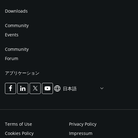
ィを確保し、本番環境で価値を提供するものです。こ
Downloads
うした私たちが何年も前から知っていることを真似し
ようとしている企業を見るのはとても良いことです。
Community
2021年、JFrogはこれらの分野でさらなるイノベーシ
Events
ョンを起こしていきます。 JFrogのIPO 2020年9月に
NASDAQファミリーに加わったことで技術系の見出し
Community
を飾ることができ、恐れ多い気持ちにもなりました
Forum
が、この動きはDevOps業界の重要なマイルストーン
アプリケーション
としても注目を集めました。JFrogの上場は純粋な
DevOps企業としては初めてのことです。
日本語
（NASDAQ:FROG） これはソフトウェア企業がサイロ
化された非効率的なグループから、弊社のビジョン
「Liquid Software」の示す姿へと進化することを意
味しています。つまり、開発者からエンドユーザーま
Terms of Use
Privacy Policy
でシームレスに流れるようなソフトウェアの生産を実
Cookies Policy
Impressum