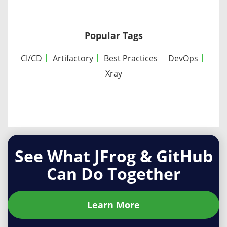
DevOpsの必要性を世界中で浮き彫りにしました。ソ
事で説明しているように、Helmはサーバサイド・ア
CloudサービスのURLを入力します。 Artifactory
から取得するイメージを継続的かつ包括的にスキャン
フトウェアがすでに世界を席巻していることは誰もが
プリケーションの定義、保存、管理方法に大きな変化
Cloudサービスの管理者APIキーを入力します。…
することができます。JFrog Artifactoryとネイティブ
知っていますが、パンデミックにより、DevOpsが企
Popular Tags
をもたらします。Deep Dattaが厳選した10のビデオ
に統合されているJFrog Xrayは、イメージ、コンテナ
業のデリバリーの中心であることが如実に示されまし
チュートリアルではHelmを使ってKubernetesアプリ
およびその他のアーティファクトの脆弱性とライセン
CI/CD
Artifactory
Best Practices
DevOps
た。 仕事がリモート化したことで急速なデジタルトラ
ケーションを上手にデプロイでき、Helmのチャンピ
ス・コンプライアンスの問題を検出し、開発者が早期
Xray
ンスフォーメーションを迫られ、時には何年もかかっ
オンになれる方法を学べます。 7 Tips to Achieve
かつ頻繁に是正措置を取るためのツールを提供するこ
た移行計画がわずか数週間に短縮されることもありま
High-Availability (HA) For Your Maven…
とで、組織は”シフトレフト”することができます。 コ
した。堅牢でエンドツーエンドのツールとプロセスが
ンテナレジストリとしてのArtifactory 本番で使用する
企業の働き方に対応していなければ、デリバリーは不
イメージを保存するためのレジストリとしてJFrog
可能になりました。これらのトレンドの多くはパンデ
Artifactoryを使用することで、以下のようなさまざま
See What JFrog & GitHub
ミックの回復後も継続し、引き続きビジネスを変えて
な利点を得ることができます。 信頼性とスケーラビリ
Can Do Together
いくことでしょう。 JFrog Platformの特長 2020年に
ティ。継続的デリバリーを行い、本番環境へのデプロ
リリースしたJFrog Platformでは世界初のエンドツー
イを何度も行う企業は、Docker Hubからpullした重
エンドでハイブリッドなユニバーサルDevOpsプラッ
Learn More
要なイメージの高可用性とバイナリ配布時の信頼性お
トフォームを実現しました。それは何故でしょうか？
よび再現性の高いシステムが得られます。…