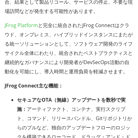
合、結果として製品リコール、サービスの停止、不要な現
場訪問などが発生する可能性があります。
JFrog Platform
と完全に統合されたJFrog Connectはクラ
ウド、オンプレミス、ハイブリッドインスタンスにまたが
る統一ソリューションとして、ソフトウェア開発のライフ
サイクル全体にわたり、統合されたベストプラクティスと
継続的なガバナンスにより開発者がDevSecOps活動の自
動化を可能にし、導入時間と運用負荷を軽減させます。
JFrog Connect主な機能：
セキュアなOTA（無線）アップデートを数秒で実
施：
アーティファクト、コンテナ、実行スクリプ
ト、コマンド、リリースバンドル、Gitリポジトリか
らのプルなど、独自のアップデートフローのロジッ
クを構築できるローコード、ドラッグ・アンド・ド