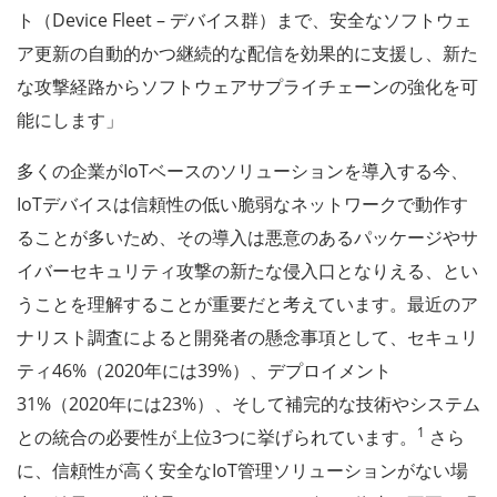
ト（Device Fleet – デバイス群）まで、安全なソフトウェ
ア更新の自動的かつ継続的な配信を効果的に支援し、新た
な攻撃経路からソフトウェアサプライチェーンの強化を可
能にします」
多くの企業がIoTベースのソリューションを導入する今、
IoTデバイスは信頼性の低い脆弱なネットワークで動作す
ることが多いため、その導入は悪意のあるパッケージやサ
イバーセキュリティ攻撃の新たな侵入口となりえる、とい
うことを理解することが重要だと考えています。最近のア
ナリスト調査によると開発者の懸念事項として、セキュリ
ティ46%（2020年には39%）、デプロイメント
31%（2020年には23%）、そして補完的な技術やシステム
1
との統合の必要性が上位3つに挙げられています。
さら
に、信頼性が高く安全なIoT管理ソリューションがない場