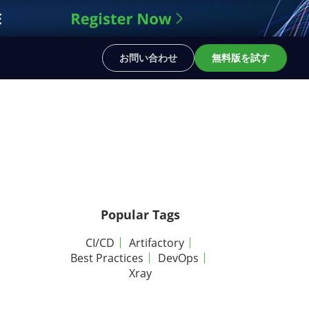
お問い合わせ
無料版を試す
Popular Tags
CI/CD
Artifactory
Best Practices
DevOps
Xray