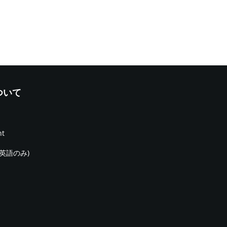
について
nt
(英語のみ)