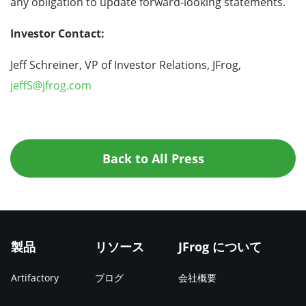
any obligation to update forward-looking statements.
Investor Contact:
Jeff Schreiner, VP of Investor Relations, JFrog,
jeffS@jfrog.com
Back to All Press
製品
リソース
JFrog について
Artifactory
ブログ
会社概要