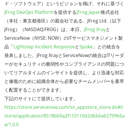
ド・ソフトウェア）というビジョンを掲げ、それに基づく
JFrog DevOps Platform
を提供する
JFrog Japan
株式会社
（本社：東京都港区）の親会社である、JFrog Ltd.（以下
JFrog）（NASDAQ:FROG）は、本日、
JFrog Xray
と
ServiceNow（NYSE: NOW）のITサービスマネジメント製
品「
Lightstep Incident Response
と
Spoke
」との統合を
発表しました。JFrog XrayとServiceNowの統合はITリーダ
ーがセキュリティの脆弱性やコンプライアンスの問題につ
いてリアルタイムのインサイトを提供し、より迅速な対応
と修復のために組織全体から必要なチームメンバーを素早
く配置することができます。
下記のサイトにて提供しています。
https://store.servicenow.com/sn_appstore_store.do#!/
store/application/8518bb0a2f110110d2dbb6a62799b6a
a/1.0.0