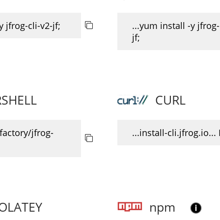
y jfrog-cli-v2-jf;
...yum install -y jfrog-
jf;
SHELL
CURL
ifactory/jfrog-
...install-cli.jfrog.io...
OLATEY
npm