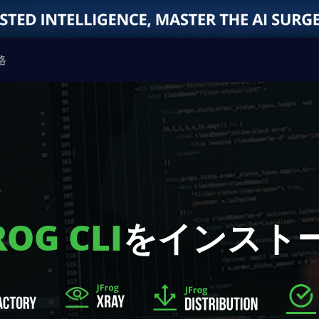
格
ROG CLI
をインスト