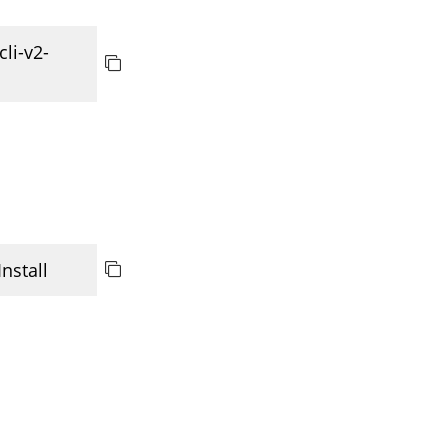
cli-v2-
 Install