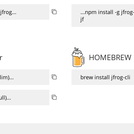
jfrog...
...npm install -g jfrog-
jf
r
HOMEBREW
im)...
brew install jfrog-cli
l)...