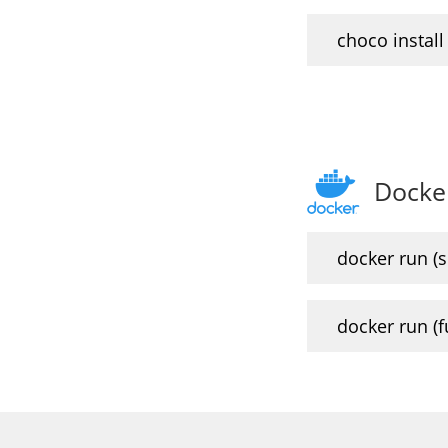
choco install 
Docke
docker run (sl
docker run (ful