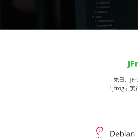
J
先日、JF
「jfrog
Debian