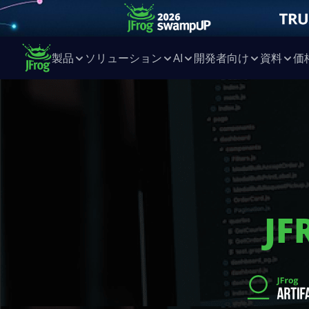
製品
ソリューション
AI
開発者向け
資料
価
JF