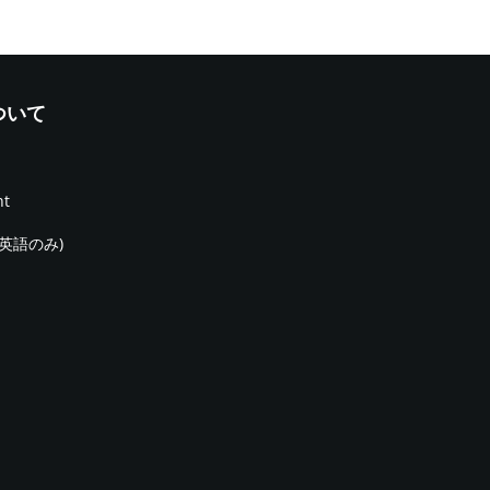
について
nt
(英語のみ)