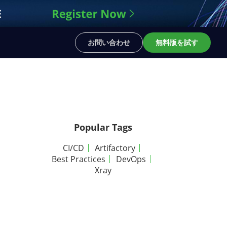
お問い合わせ
無料版を試す
Popular Tags
CI/CD
Artifactory
Best Practices
DevOps
Xray