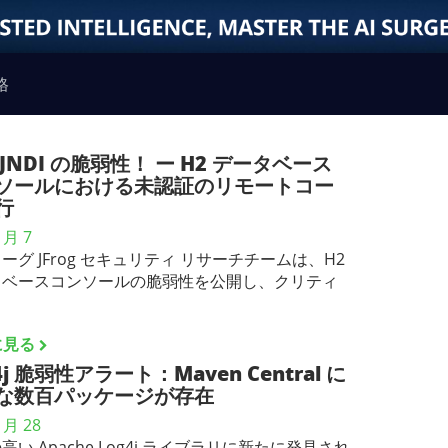
格
JNDI の脆弱性！ ー H2 データベース
ソールにおける未認証のリモートコー
行
1月 7
ーグ JFrog セキュリティ リサーチチームは、H2
タベースコンソールの脆弱性を公開し、クリティ
に見る
4j 脆弱性アラート：Maven Central に
な数百パッケージが存在
1月 28
高い Apache Log4j ライブラリに新たに発見され