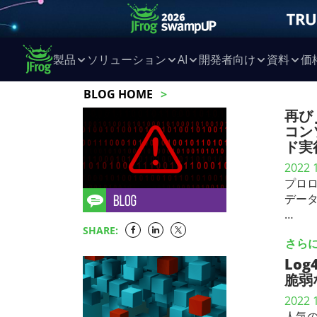
製品
ソリューション
AI
開発者向け
資料
価
BLOG HOME
再び 
コン
ド実
2022 
プロロ
デー
…
SHARE:
さら
Log
脆弱
2022 
人気の