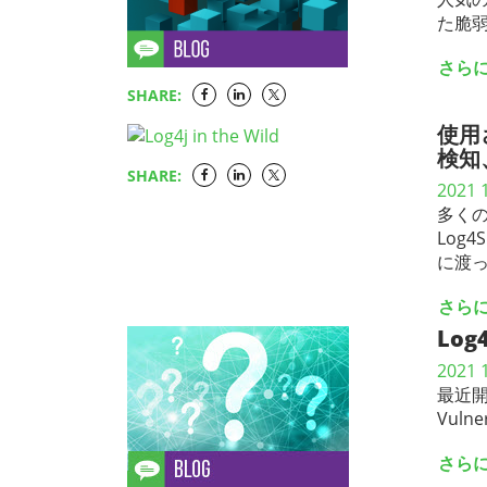
た脆弱性
さら
SHARE:
使用
検知
SHARE:
2021 
多く
Log
に渡っ
さら
Log
2021 
最近開催
Vulner
さら