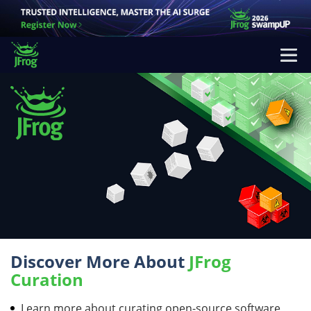
Discover More About
JFrog
Curation
Learn more about curating open-source software