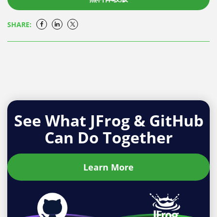
SHARE:
See What JFrog & GitHub
Can Do Together
Learn More