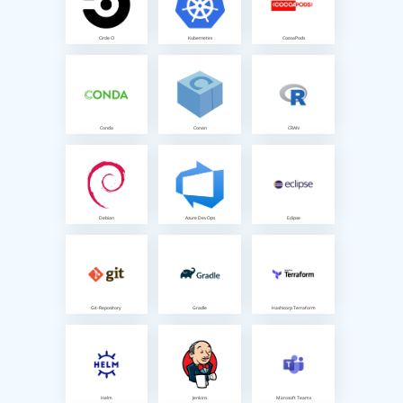
Circle CI
Kubernetes
CocoaPods
Conda
Conan
CRAN
Debian
Azure DevOps
Eclipse
Git-Repository
Gradle
Hashicorp Terraform
Helm
Jenkins
Microsoft Teams