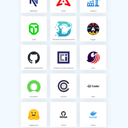
NightVision
Akuity
Shipyard
TrojAI
Develocity Provenance Governor
Dagger
GitHub Artifact Attestations
OCI (Open Container Initiative)
Sonar
ServiceNow
CoGuard
Coder
Hugging Face
GitHub
Docker