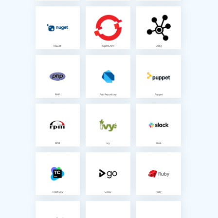
NuGet
OpenShift
Opkg
PHP
Pub Repository
Puppet
RPM
Ivy
Slack
TeamCity
GoCD
Ruby