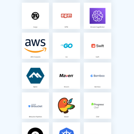
Cargo
NPM
Amazon SageMaker
AWS Outposts
Go
Swift
Alpine
Maven
Bamboo
Bitbucket Pipelines
Bower
Chef