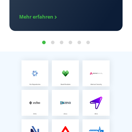
Mehr erfahren
Nix Repositories
Bazel Modules
Abstract Security
Echo
Zeva
Akto