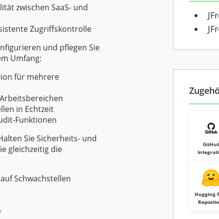
lität zwischen SaaS- und
JF
JF
istente Zugriffskontrolle
figurieren und pflegen Sie
em Umfang:
tion für mehrere
Zugehö
-Arbeitsbereichen
en in Echtzeit
Audit-Funktionen
alten Sie Sicherheits- und
GitHu
 gleichzeitig die
Integrat
auf Schwachstellen
Hugging 
Reposit
e