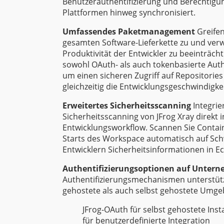
Benutzerauthentifizierung und Berechtig
Plattformen hinweg synchronisiert.
Umfassendes Paketmanagement
Greifen 
gesamten Software-Lieferkette zu und verwa
Produktivität der Entwickler zu beeinträch
sowohl OAuth- als auch tokenbasierte Aut
um einen sicheren Zugriff auf Repositorie
gleichzeitig die Entwicklungsgeschwindigke
Erweitertes Sicherheitsscanning
Integrie
Sicherheitsscanning von JFrog Xray direkt i
Entwicklungsworkflow. Scannen Sie Conta
Starts des Workspace automatisch auf Schw
Entwicklern Sicherheitsinformationen in Ec
Authentifizierungsoptionen auf Unter
Authentifizierungsmechanismen unterstüt
gehostete als auch selbst gehostete Umg
JFrog-OAuth für selbst gehostete Ins
für benutzerdefinierte Integration