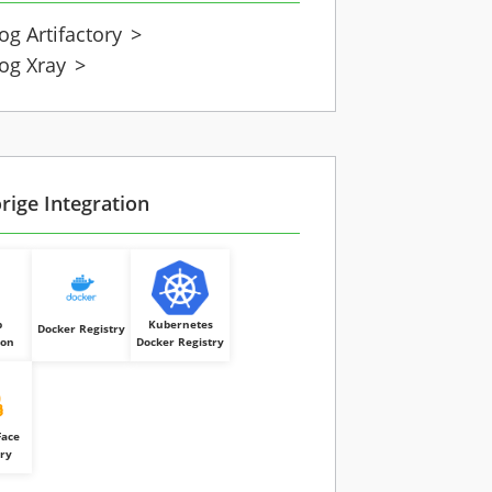
rog Artifactory
>
rog Xray
>
rige Integration
b
Kubernetes
Docker Registry
ion
Docker Registry
Face
ory