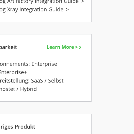
rog Artifactory Integration Guide
>
rog Xray Integration Guide
>
barkeit
Learn More >
onnements: Enterprise
Enterprise+
reitstellung: SaaS / Selbst
hostet / Hybrid
riges Produkt