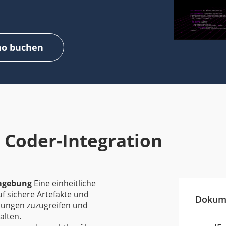
o buchen
 Coder-Integration
umgebung
Eine einheitliche
uf sichere Artefakte und
Dokum
bungen zuzugreifen und
alten.