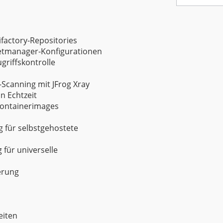
tifactory-Repositories
etmanager-Konfigurationen
griffskontrolle
Scanning mit JFrog Xray
n Echtzeit
 Containerimages
g für selbstgehostete
 für universelle
erung
eiten