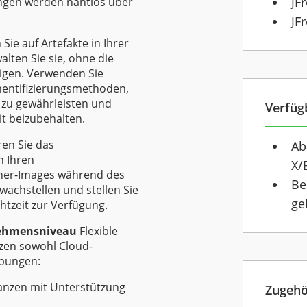
JF
ungen werden nahtlos über
JF
Sie auf Artefakte in Ihrer
lten Sie sie, ohne die
tigen. Verwenden Sie
hentifizierungsmethoden,
s zu gewährleisten und
Verfüg
it beizubehalten.
ren Sie das
Ab
n Ihren
X/
iner-Images während des
Be
achstellen und stellen Sie
ge
htzeit zur Verfügung.
nehmensniveau
Flexible
zen sowohl Cloud-
ebungen:
tanzen mit Unterstützung
Zugehö