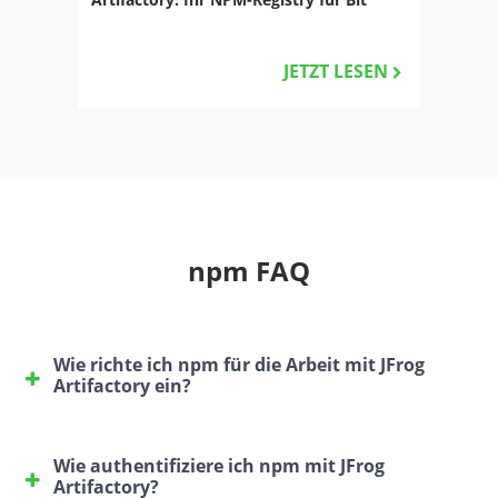
JETZT LESEN
npm FAQ
Wie richte ich npm für die Arbeit mit JFrog
Artifactory ein?
Um npm mit JFrog Artifactory einzurichten, fügen
Sie die JFrog-Registry zu Ihrer .npmrc-Datei hinzu,
Wie authentifiziere ich npm mit JFrog
indem Sie Folgendes ausführen:
Artifactory?