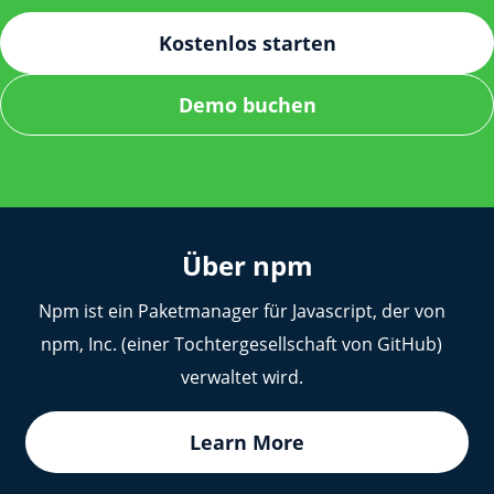
stellen Sie sicher, dass die JFrog-URL und die
Anmeldeinformationen korrekt sind.
Kostenlos starten
Demo buchen
Über npm
Npm ist ein Paketmanager für Javascript, der von
npm, Inc. (einer Tochtergesellschaft von GitHub)
verwaltet wird.
Learn More