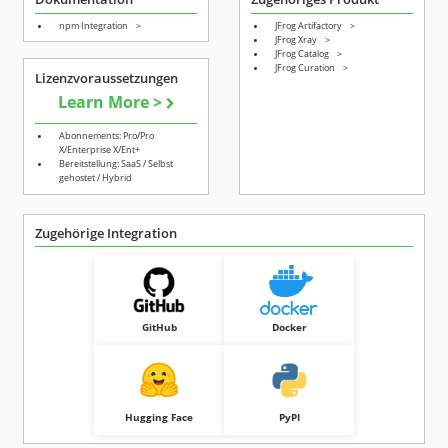
npm Integration
>
JFrog Artifactory
>
JFrog Xray
>
JFrog Catalog
>
JFrog Curation
>
Lizenzvoraussetzungen
Learn More >
Abonnements: Pro/Pro
X/Enterprise X/Ent+
Bereitstellung: SaaS / Selbst
gehostet / Hybrid
Zugehörige Integration
GitHub
Docker
Hugging Face
PyPI