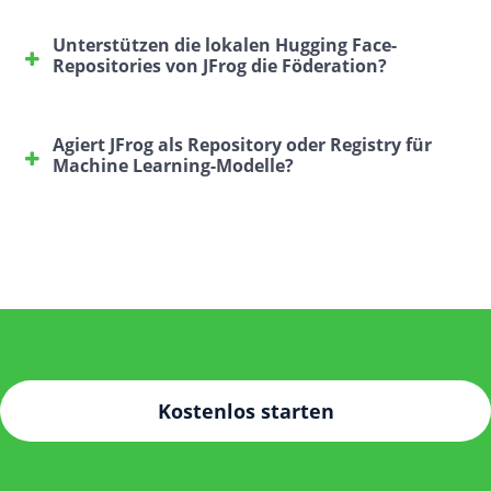
JFrog unterstützt alle Dateiformate (z.B. pkl, onnyx)
und Frameworks als eine Ableitung von Hugging
Unterstützen die lokalen Hugging Face-
Face.
Repositories von JFrog die Föderation?
Ja, die Modell- und Datendateien werden in
Föderationen aufgenommen.
Agiert JFrog als Repository oder Registry für
Machine Learning-Modelle?
JFrog dient als ML-Modell-Registry mit allen
Vorteilen von Artifactory und Xray, die auf die
Modelle einer Organisation angewendet werden.
Kostenlos starten