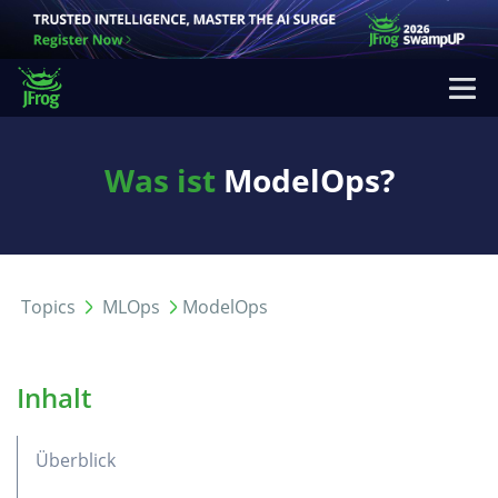
Was ist
ModelOps?
Topics
MLOps
ModelOps
Inhalt
Überblick