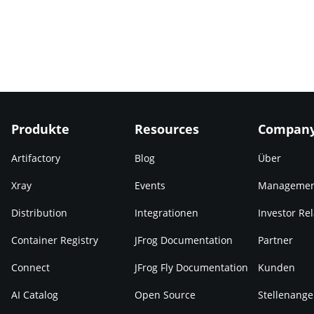
Produkte
Resources
Compan
Artifactory
Blog
Über
Xray
Events
Manageme
Distribution
Integrationen
Investor Rel
Container Registry
JFrog Documentation
Partner
Connect
JFrog Fly Documentation
Kunden
AI Catalog
Open Source
Stellenange