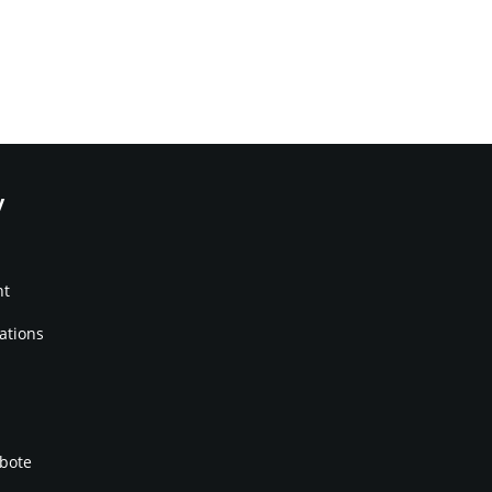
y
nt
ations
bote