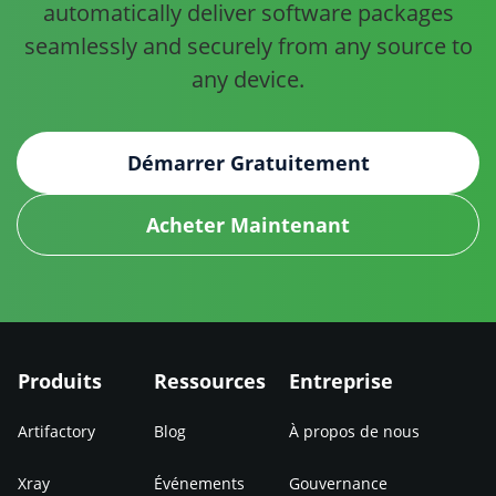
automatically deliver software
packages
seamlessly and securely from any source to
any device.
Démarrer Gratuitement
Acheter Maintenant
Produits
Ressources
Entreprise
Artifactory
Blog
À propos de nous
Xray
Événements
Gouvernance