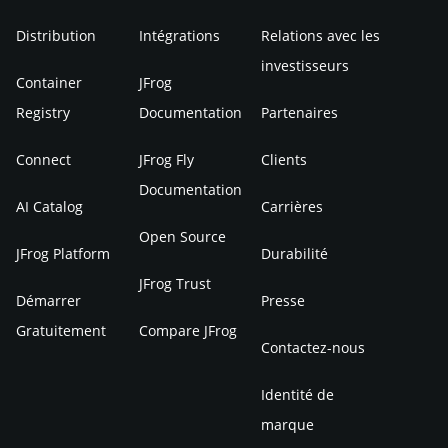
Distribution
Intégrations
Relations avec les
investisseurs
Container
JFrog
Registry
Documentation
Partenaires
Connect
JFrog Fly
Clients
Documentation
AI Catalog
Carrières
Open Source
JFrog Platform
Durabilité
JFrog Trust
Démarrer
Presse
Gratuitement
Compare JFrog
Contactez-nous
Identité de
marque