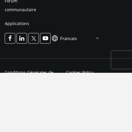
Forum
communautaire
Applications
Francais
Conditions Générales de
Cookies Policy
Service
Politique de Confidentialité
Impressum
Cookies Settings
Accessibility Notice
Accessibility Mode
© 2026 JFrog Ltd Tous droits réservés