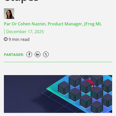
Par
Or Cohen Naznin,
Product Manager, JFrog ML
December 17, 2025
9
min read
PARTAGER: