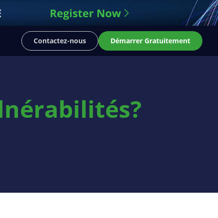
Contactez-nous
Démarrer Gratuitement
lnérabilités?