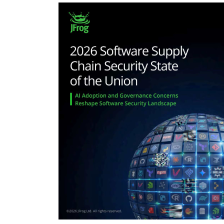
La plateforme de chaîne
d’approvisionnement logicielle de
JFrog