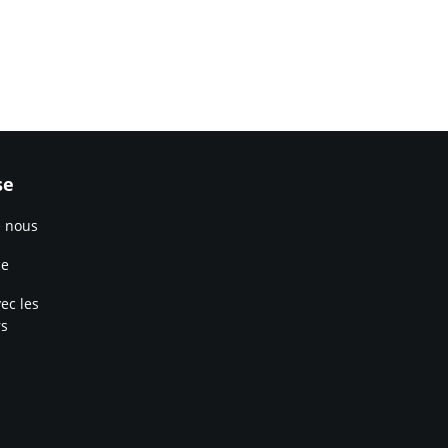
se
e nous
ce
ec les
rs