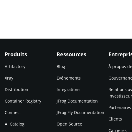
Produits
Ressources
Entrepri
Artifactory
Blog
À propos d
Xray
Événements
Gouvernan
Distribution
Intégrations
Relations av
investisseu
Container Registry
JFrog Documentation
Partenaires
Connect
JFrog Fly Documentation
Clients
AI Catalog
Open Source
Carrières