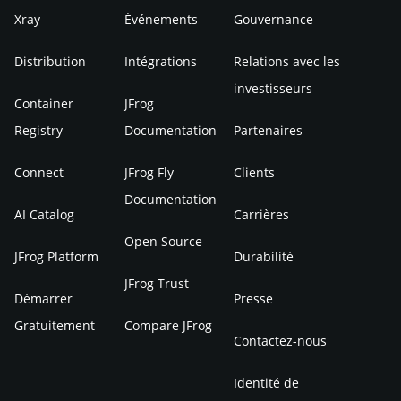
Xray
Événements
Gouvernance
Distribution
Intégrations
Relations avec les
investisseurs
Container
JFrog
Registry
Documentation
Partenaires
Connect
JFrog Fly
Clients
Documentation
AI Catalog
Carrières
Open Source
JFrog Platform
Durabilité
JFrog Trust
Démarrer
Presse
Gratuitement
Compare JFrog
Contactez-nous
Identité de