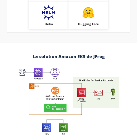
Helm
Hugging Face
La solution Amazon EKS de JFrog