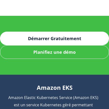
latence et améliore la disponibilité pour les
artefacts et les déployer, le stockage sécurisé des
déploiements mondiaux.
images de conteneur et des artefacts, l’intégration
avec JFrog Xray pour l’analyse des vulnérabilités et
la communication cryptée entre Artifactory et EKS.
De plus, JFrog prend en charge les intégrations
avec les rôles IAM et Kubernetes Secrets pour
Démarrer Gratuitement
améliorer encore davantage la sécurité lors du
déploiement sur EKS.
Planifiez une démo
Amazon EKS
Amazon Elastic Kubernetes Service (Amazon EKS)
est un service Kubernetes géré permettant