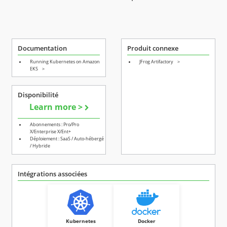
Documentation
Produit connexe
Running Kubernetes on Amazon
JFrog Artifactory
>
EKS
>
Disponibilité
Learn more >
Abonnements : Pro/Pro
X/Enterprise X/Ent+
Déploiement : SaaS / Auto-hébergé
/ Hybride
Intégrations associées
Kubernetes
Docker