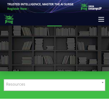
JFROG
RESOURCES
Resources