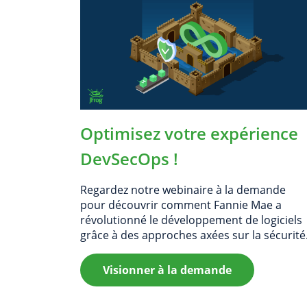
œuvre du SLSA
Comment JFrog facilite l’application
du cadre SLSA
Optimisez votre expérience
DevSecOps !
Regardez notre webinaire à la demande
pour découvrir comment Fannie Mae a
révolutionné le développement de logiciels
grâce à des approches axées sur la sécurité
Visionner à la demande