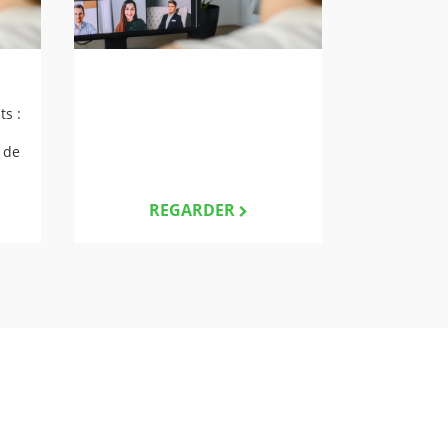
ts :
 de
REGARDER