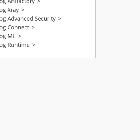
rog Artifactory
>
rog Xray
>
rog Advanced Security
>
rog Connect
>
rog ML
>
rog Runtime
>