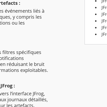
JF
tefacts :
JF
les événements liés à
JF
ques, y compris les
JF
ions ou les
JF
JF
filtres spécifiques
tifications
en réduisant le bruit
rmations exploitables.
JFrog :
vers l’interface JFrog,
ux journaux détaillés,
r les artefacts.