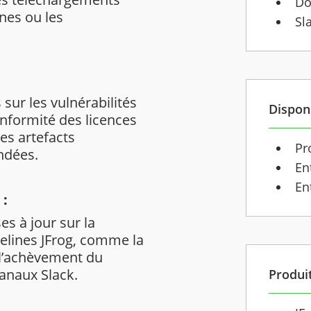
Do
ines ou les
Sl
 sur les vulnérabilités
Disponi
nformité des licences
les artefacts
Pr
ndées.
En
En
 :
 à jour sur la
pelines JFrog, comme la
u l’achèvement du
anaux Slack.
Produi