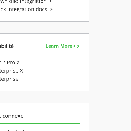
wnload Integration
>
ack Integration docs
>
bilité
Learn More >
o / Pro X
terprise X
terprise+
t connexe