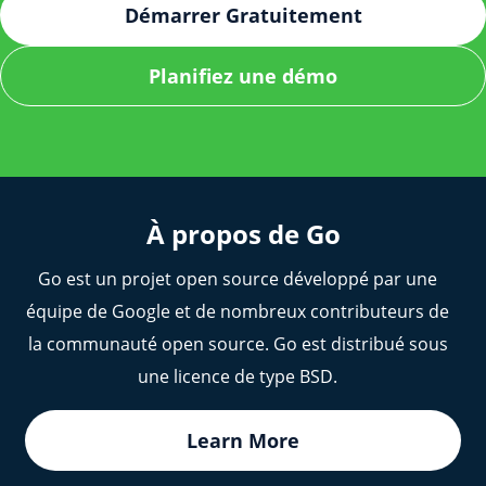
dépendances externes (depuis proxy.golang.org,
modules en toute sécurité vers et depuis
Démarrer Gratuitement
GitHub, etc.), assurant une résolution plus rapide
Artifactory.
et une meilleure stabilité en réduisant les requêtes
Planifiez une démo
réseau externes.
À propos de Go
Go est un projet open source développé par une
équipe de Google et de nombreux contributeurs de
la communauté open source. Go est distribué sous
une licence de type BSD.
Learn More