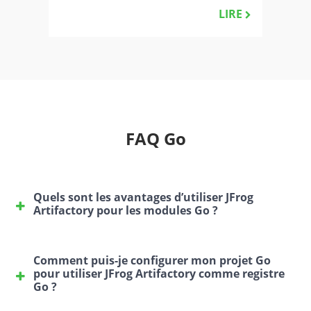
LIRE
FAQ Go
Quels sont les avantages d’utiliser JFrog
Artifactory pour les modules Go ?
JFrog Artifactory fournit un dépôt centralisé et
sécurisé pour les modules Go, vous permettant de
Comment puis-je configurer mon projet Go
gérer les dépendances Go publiques et privées. Il
pour utiliser JFrog Artifactory comme registre
Go ?
renforce le contrôle des modules Go, améliore la
sécurité grâce à la gestion des autorisations et