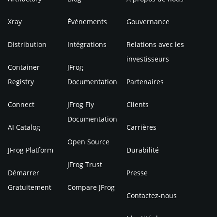
Xray
Événements
Gouvernance
Distribution
Intégrations
Relations avec les
investisseurs
Container
JFrog
Registry
Documentation
Partenaires
Connect
JFrog Fly
Clients
Documentation
AI Catalog
Carrières
Open Source
JFrog Platform
Durabilité
JFrog Trust
Démarrer
Presse
Gratuitement
Compare JFrog
Contactez-nous