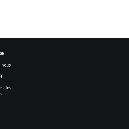
se
e nous
ce
ec les
rs