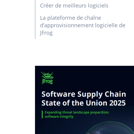
Créer de meilleurs logiciels
La plateforme de chaîne
d’approvisionnement logicielle de
JFrog