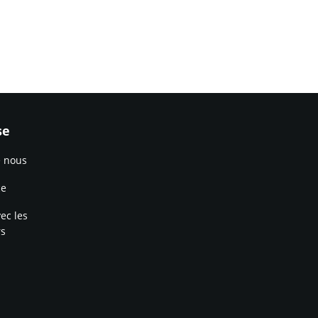
se
e nous
ce
ec les
rs