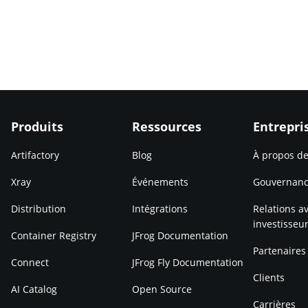
Produits
Ressources
Entrepri
Artifactory
Blog
À propos d
Xray
Événements
Gouvernan
Distribution
Intégrations
Relations av
investisseu
Container Registry
JFrog Documentation
Partenaires
Connect
JFrog Fly Documentation
Clients
AI Catalog
Open Source
Carrières