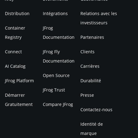
Distribution
Intégrations
Relations avec les
investisseurs
Container
JFrog
Registry
Documentation
Partenaires
Connect
JFrog Fly
Clients
Documentation
AI Catalog
Carrières
Open Source
JFrog Platform
Durabilité
JFrog Trust
Démarrer
Presse
Gratuitement
Compare JFrog
Contactez-nous
Identité de
marque