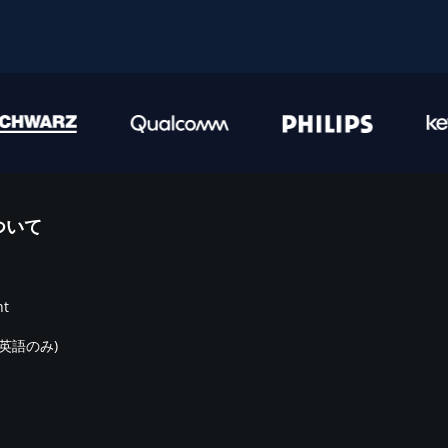
について
nt
(英語のみ)