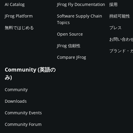
AI Catalog
JFrog Fly Documentation
採用
JFrog Platform
Software Supply Chain
持続可能性
Topics
無料ではじめる
プレス
Open Source
お問い合わ
JFrog 信頼性
ブランド・
Compare JFrog
Community (英語の
み)
Community
Downloads
Community Events
Community Forum