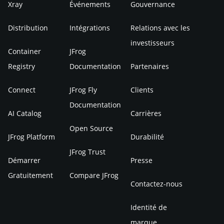
Xray
Événements
Gouvernance
Distribution
Intégrations
Relations avec les
investisseurs
Container
JFrog
Registry
Documentation
Partenaires
Connect
JFrog Fly
Clients
Documentation
AI Catalog
Carrières
Open Source
JFrog Platform
Durabilité
JFrog Trust
Démarrer
Presse
Gratuitement
Compare JFrog
Contactez-nous
Identité de
marque