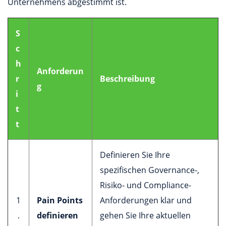
Unternehmens abgestimmt ist.
S
c
h
Anforderun
r
Beschreibung
g
i
t
t
Definieren Sie Ihre
spezifischen Governance-,
Risiko- und Compliance-
1
Pain Points
Anforderungen klar und
.
definieren
gehen Sie Ihre aktuellen