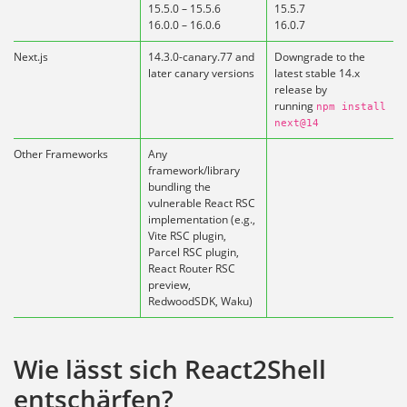
15.5.0 – 15.5.6
15.5.7
16.0.0 – 16.0.6
16.0.7
Next.js
14.3.0-canary.77 and
Downgrade to the
later canary versions
latest stable 14.x
release by
running
npm install
next@14
Other Frameworks
Any
framework/library
bundling the
vulnerable React RSC
implementation (e.g.,
Vite RSC plugin,
Parcel RSC plugin,
React Router RSC
preview,
RedwoodSDK, Waku)
Wie lässt sich React2Shell
entschärfen?